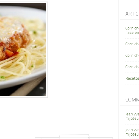
ARTI
Cornich
mise en
Cornich
Cornicho
Cornich
Recette
COMM
jean yv
mijoteu
jean yv
mijoteu