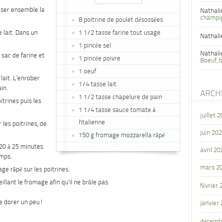
iser ensemble la
Nathali
champi
8 poitrine de poulet désossées
e lait. Dans un
1 1/2 tasse farine tout usage
Nathali
1 pincée sel
Nathali
 sac de farine et
1 pincée poivre
Boeuf, 
1 oeuf
ait. L’enrober
1/4 tasse lait
in.
ARCH
1 1/2 tasse chapelure de pain
itrines puis les
1 1/4 tasse sauce tomate à
juillet 
l'italienne
 les poitrines, de
juin 20
150 g fromage mozzarella râpé
20 à 25 minutes.
avril 20
emps.
mars 2
age râpé sur les poitrines.
lant le fromage afin qu’il ne brûle pas.
février
re dorer un peu!
janvier
décemb