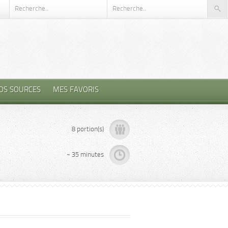
OS SOURCES
MES FAVORIS
8 portion(s)
~ 35 minutes