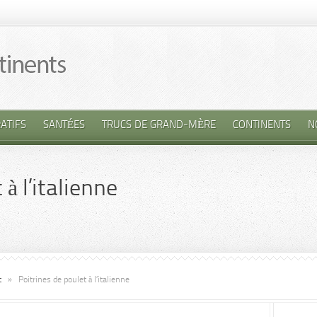
ATIFS
SANTÉES
TRUCS DE GRAND-MÈRE
CONTINENTS
N
à l’italienne
t
»
Poitrines de poulet à l’italienne