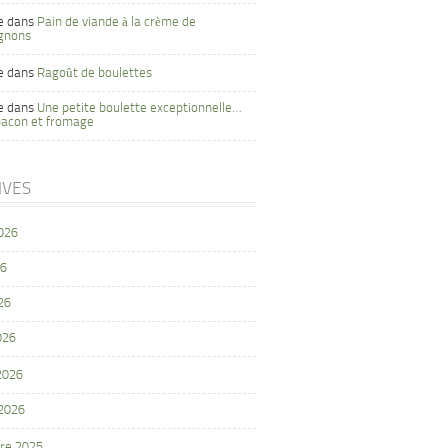
e
dans
Pain de viande à la crème de
gnons
e
dans
Ragoût de boulettes
e
dans
Une petite boulette exceptionnelle…
bacon et fromage
IVES
2026
26
26
026
 2026
 2026
re 2025