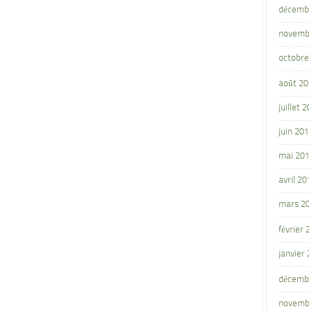
décemb
novemb
octobre
août 2
juillet 
juin 20
mai 20
avril 20
mars 2
février
janvier
décemb
novemb