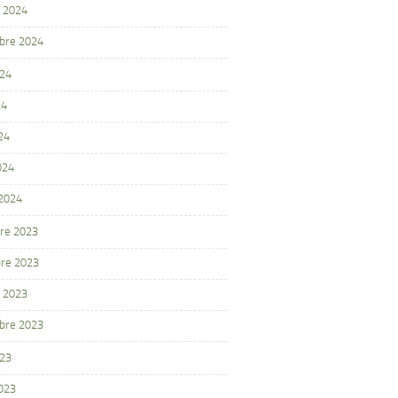
 2024
bre 2024
024
24
24
024
 2024
re 2023
re 2023
 2023
bre 2023
023
2023