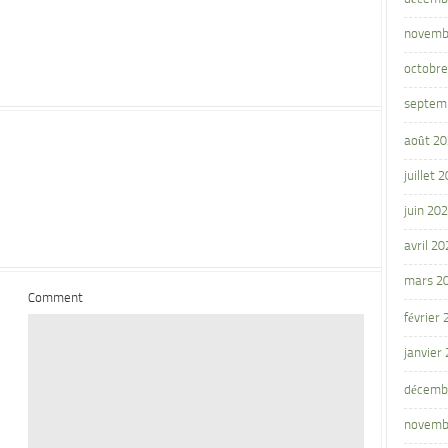
novemb
octobre
septem
août 2
juillet 
juin 20
avril 20
mars 2
Comment
février
janvier
décemb
novemb