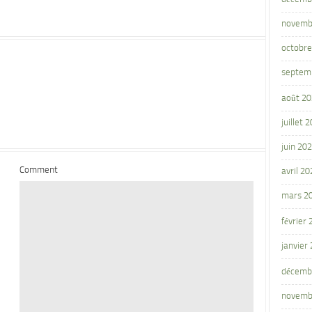
novemb
octobre
septem
août 2
juillet 
juin 20
Comment
avril 20
mars 2
février
janvier
décemb
novemb