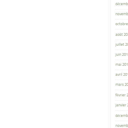
décemb
novemb
octobre
août 2
juillet 
juin 20
mai 20
avril 20
mars 2
février
janvier
décemb
novemb