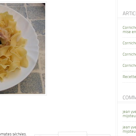
ARTI
Cornich
mise en
Cornich
Cornicho
Cornich
Recette
COMM
jean yv
mijoteu
jean yv
mijoteu
tomates séchées.