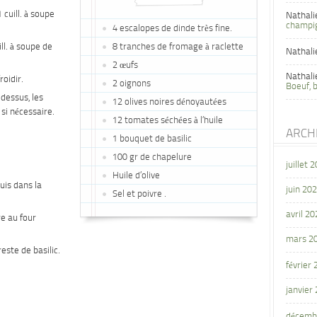
cuill. à soupe
Nathali
champi
4 escalopes de dinde très fine.
ill. à soupe de
8 tranches de fromage à raclette
Nathali
2 œufs
Nathali
roidir.
2 oignons
Boeuf, 
 dessus, les
12 olives noires dénoyautées
 si nécessaire.
12 tomates séchées à l’huile
ARCH
1 bouquet de basilic
100 gr de chapelure
juillet 
Huile d’olive
uis dans la
juin 20
Sel et poivre .
avril 20
re au four
mars 2
este de basilic.
février
janvier
décemb