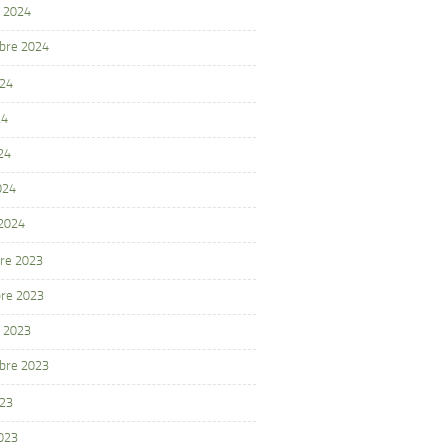
 2024
bre 2024
024
24
24
024
 2024
re 2023
re 2023
 2023
bre 2023
023
2023