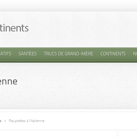
ATIFS
SANTÉES
TRUCS DE GRAND-MÈRE
CONTINENTS
N
ienne
s
»
Paupiettes à l’italienne