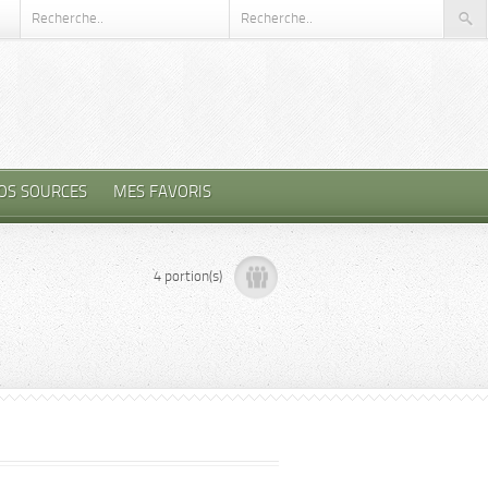
OS SOURCES
MES FAVORIS
4 portion(s)