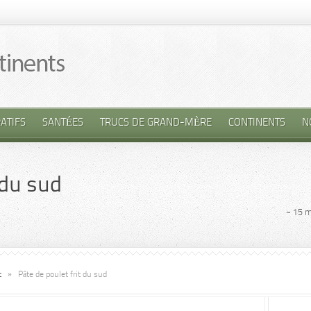
ATIFS
SANTÉES
TRUCS DE GRAND-MÈRE
CONTINENTS
N
 du sud
~ 15 m
t
»
Pâte de poulet frit du sud