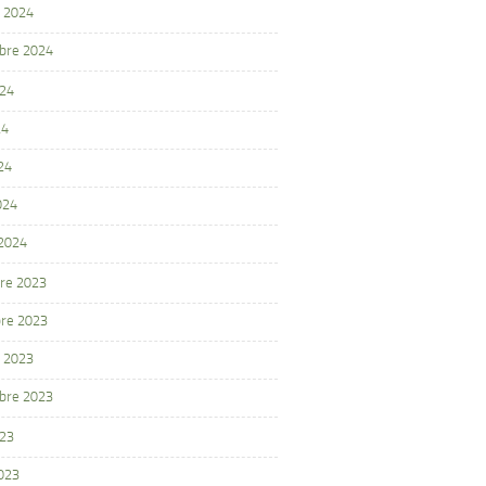
 2024
bre 2024
024
24
24
024
 2024
re 2023
re 2023
 2023
bre 2023
023
2023