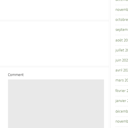
novemb
octobre
septem
août 2
juillet 
juin 20
avril 20
Comment
mars 2
février
janvier
décemb
novemb