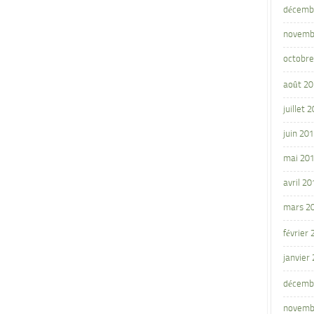
décemb
novemb
octobre
août 2
juillet 
juin 20
mai 20
avril 20
mars 2
février
janvier
décemb
novemb