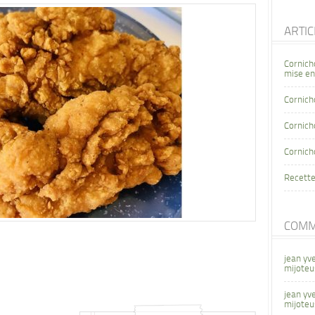
ARTI
Cornich
mise en
Cornich
Cornicho
Cornich
Recette
COMM
jean yv
mijoteu
jean yv
mijoteu