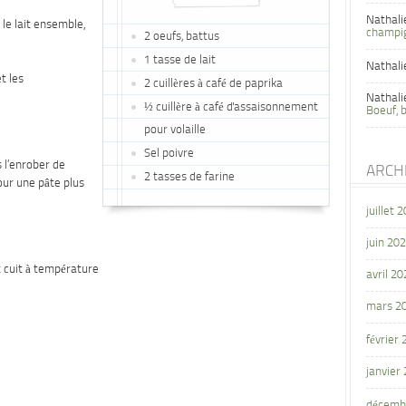
Nathali
 le lait ensemble,
champi
2 oeufs, battus
1 tasse de lait
Nathali
t les
2 cuillères à café de paprika
Nathali
½ cuillère à café d'assaisonnement
Boeuf, 
pour volaille
Sel poivre
 l’enrober de
ARCH
2 tasses de farine
pour une pâte plus
juillet 
juin 20
et cuit à température
avril 20
mars 2
février
janvier
décemb