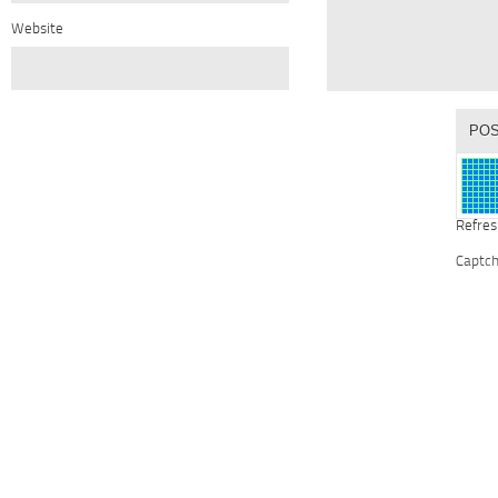
Website
Refres
Captc