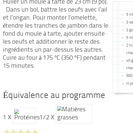
Huiler un moule à tarte de 23 cm (9 po).
Dans un bol, battre les oeufs avec l’ail
5 ml
et l’origan. Pour monter l’omelette,
3 o
étendre les tranches de jambon dans le
2 go
fond du moule à tarte, ajouter ensuite
5 ml
les oeufs et additionner le reste des
2 t
ingrédients un par-dessus les autres.
cha
Cuire au four à 175 °C (350 °F) pendant
45 g
15 minutes.
ched
500 
½ p
Équivalence au programme
1 X
1/2 X