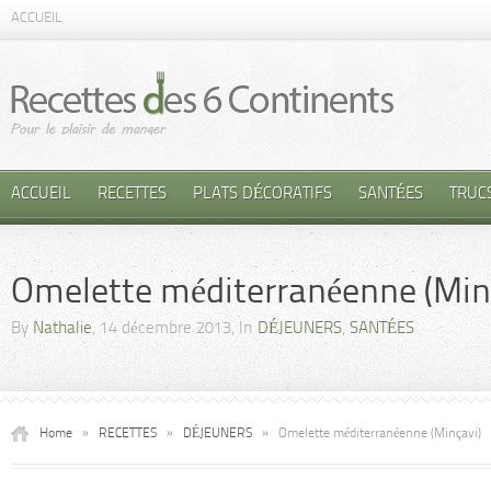
ACCUEIL
ACCUEIL
RECETTES
PLATS DÉCORATIFS
SANTÉES
TRUC
Omelette méditerranéenne (Min
By
Nathalie
, 14 décembre 2013, In
DÉJEUNERS
,
SANTÉES
Home
»
RECETTES
»
DÉJEUNERS
»
Omelette méditerranéenne (Minçavi)