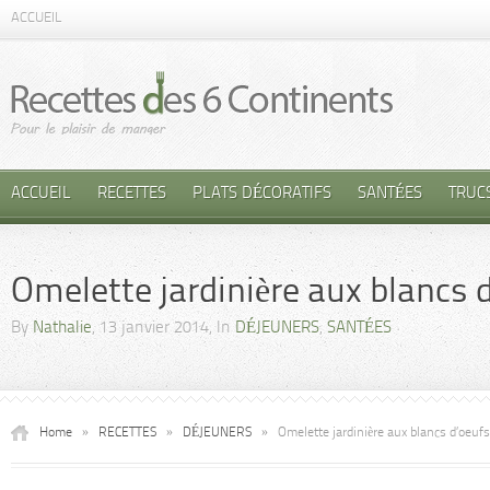
ACCUEIL
ACCUEIL
RECETTES
PLATS DÉCORATIFS
SANTÉES
TRUC
Omelette jardinière aux blancs 
By
Nathalie
, 13 janvier 2014, In
DÉJEUNERS
,
SANTÉES
Home
»
RECETTES
»
DÉJEUNERS
»
Omelette jardinière aux blancs d’oeufs