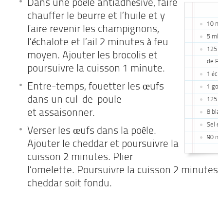
Dans une poêle antiadhésive, faire
chauffer le beurre et l’huile et y
10 m
faire revenir les champignons,
5 ml
l’échalote et l’ail 2 minutes à feu
125
moyen. Ajouter les brocolis et
de P
poursuivre la cuisson 1 minute.
1 éc
Entre-temps, fouetter les œufs
1 go
dans un cul-de-poule
125 
et assaisonner.
8 bl
Sel 
Verser les œufs dans la poêle.
90 m
Ajouter le cheddar et poursuivre la
cuisson 2 minutes. Plier
l’omelette. Poursuivre la cuisson 2 minutes
cheddar soit fondu.