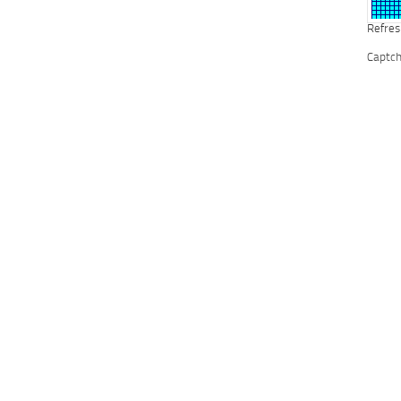
Refres
Captc