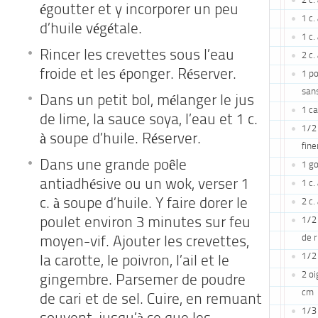
2 c.
égoutter et y incorporer un peu
1 c.
d’huile végétale.
1 c.
Rincer les crevettes sous l’eau
2 c.
froide et les éponger. Réserver.
1 po
sans
Dans un petit bol, mélanger le jus
1 ca
de lime, la sauce soya, l’eau et 1 c.
1/2
à soupe d’huile. Réserver.
fin
Dans une grande poêle
1 go
antiadhésive ou un wok, verser 1
1 c.
c. à soupe d’huile. Y faire dorer le
2 c.
1/2
poulet environ 3 minutes sur feu
de r
moyen-vif. Ajouter les crevettes,
1/2 
la carotte, le poivron, l’ail et le
2 oi
gingembre. Parsemer de poudre
cm
de cari et de sel. Cuire, en remuant
1/3