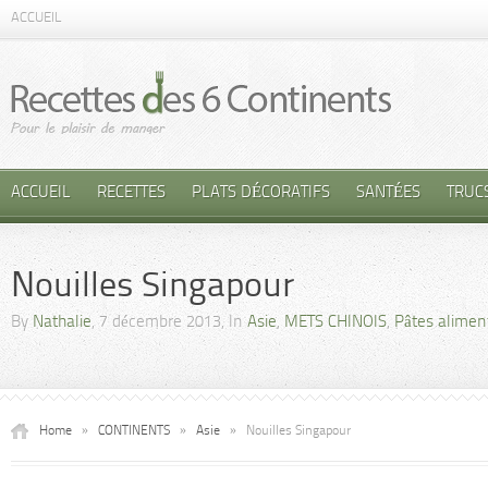
ACCUEIL
ACCUEIL
RECETTES
PLATS DÉCORATIFS
SANTÉES
TRUC
Nouilles Singapour
By
Nathalie
, 7 décembre 2013, In
Asie
,
METS CHINOIS
,
Pâtes alimen
Home
»
CONTINENTS
»
Asie
»
Nouilles Singapour