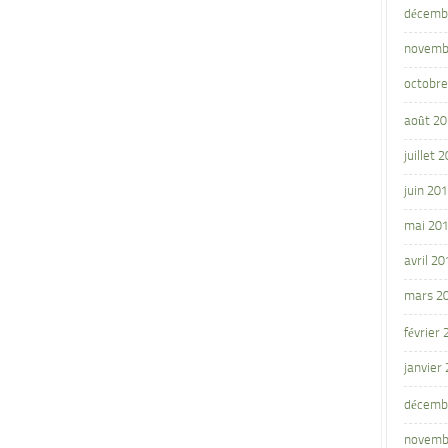
décemb
novemb
octobre
août 2
juillet 
juin 20
mai 20
avril 20
mars 2
février
janvier
décemb
novemb