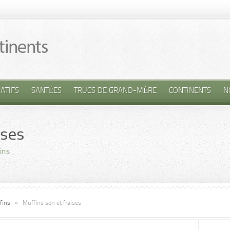
ATIFS
SANTÉES
TRUCS DE GRAND-MÈRE
CONTINENTS
N
ises
ins
fins
»
Muffins son et fraises