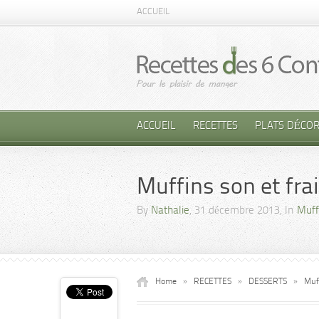
ACCUEIL
ACCUEIL
RECETTES
PLATS DÉCOR
Muffins son et fra
By
Nathalie
, 31 décembre 2013, In
Muff
Home
»
RECETTES
»
DESSERTS
»
Muf