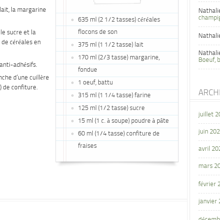
lait, la margarine
Nathali
champi
635 ml (2 1/2 tasses) céréales
flocons de son
le sucre et la
Nathali
 de céréales en
375 ml (1 1/2 tasse) lait
Nathali
170 ml (2/3 tasse) margarine,
Boeuf, 
anti-adhésifs.
fondue
nche d’une cuillère
1 oeuf, battu
) de confiture.
ARCH
315 ml (1 1/4 tasse) farine
125 ml (1/2 tasse) sucre
juillet 
15 ml (1 c. à soupe) poudre à pâte
juin 20
60 ml (1/4 tasse) confiture de
fraises
avril 20
mars 2
février
janvier
décemb