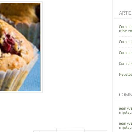
ARTI
Cornich
mise en
Cornich
Cornicho
Cornich
Recette
COMM
jean yv
mijoteu
jean yv
mijoteu