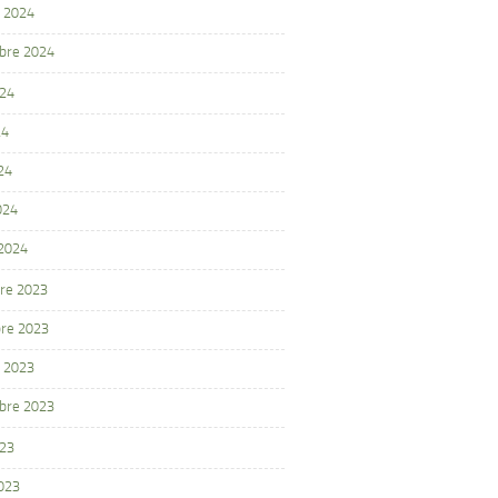
 2024
bre 2024
024
24
24
024
 2024
re 2023
re 2023
 2023
bre 2023
023
2023