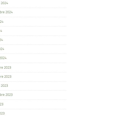
 2024
bre 2024
024
24
24
024
 2024
re 2023
re 2023
 2023
bre 2023
023
2023