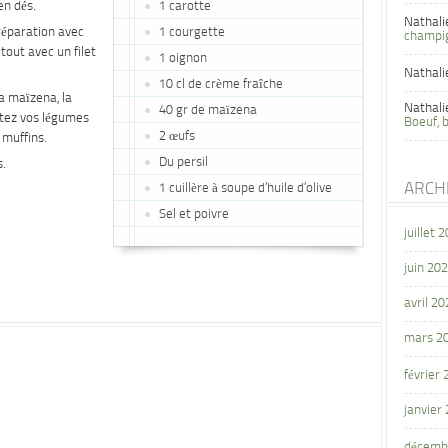
en dés.
1 carotte
Nathali
préparation avec
1 courgette
champi
 tout avec un filet
1 oignon
Nathali
10 cl de crème fraîche
la maïzena, la
Nathali
40 gr de maïzena
outez vos légumes
Boeuf, 
2 œufs
 muffins.
Du persil
s.
ARCH
1 cuillère à soupe d’huile d’olive
Sel et poivre
juillet 
juin 20
avril 20
mars 2
février
janvier
décemb