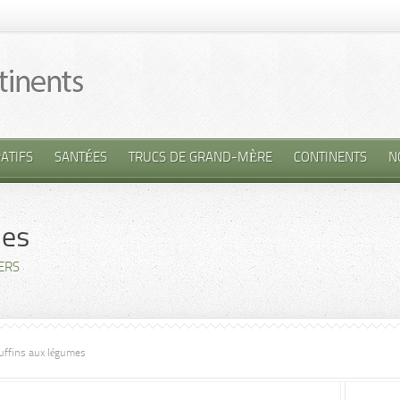
ATIFS
SANTÉES
TRUCS DE GRAND-MÈRE
CONTINENTS
N
mes
ERS
ffins aux légumes