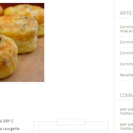
ARTI
Cornich
mise en
Cornich
Cornicho
Cornich
Recette
COMM
jean yv
mijoteu
à 200° C.
jean yv
mijoteu
la courgette