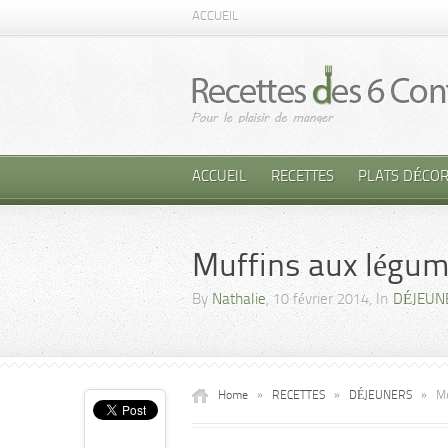
ACCUEIL
ACCUEIL
RECETTES
PLATS DÉCOR
Muffins aux légu
By
Nathalie
, 10 février 2014, In
DÉJEUN
Home
»
RECETTES
»
DÉJEUNERS
»
Mu