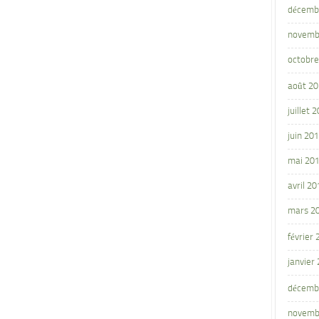
décemb
novemb
octobre
août 2
juillet 
juin 20
mai 20
avril 20
mars 2
février
janvier
décemb
novemb