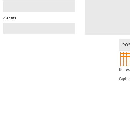
Website
Refres
Captc