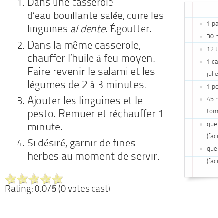
Dans une casserole
d’eau bouillante salée, cuire les
1 pa
linguines
al dente
. Égoutter.
30 m
Dans la même casserole,
12 
chauffer l’huile à feu moyen.
1 ca
Faire revenir le salami et les
juli
légumes de 2 à 3 minutes.
1 po
Ajouter les linguines et le
45 m
tom
pesto. Remuer et réchauffer 1
quel
minute.
(fac
Si désiré, garnir de fines
quel
herbes au moment de servir.
(fac
Rating: 0.0/
5
(0 votes cast)