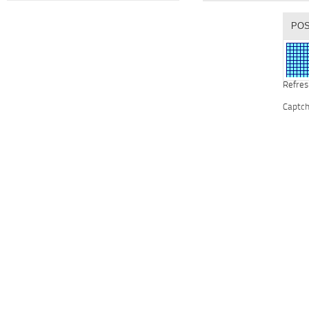
Refres
Captc