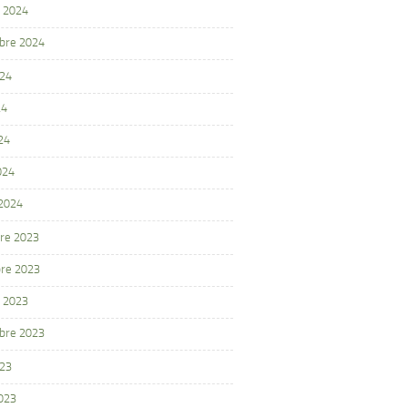
 2024
bre 2024
024
24
24
024
 2024
re 2023
re 2023
 2023
bre 2023
023
2023