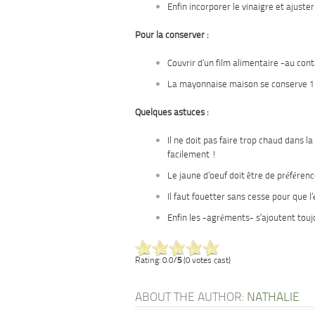
Enfin incorporer le vinaigre et ajuste
Pour la conserver :
Couvrir d’un film alimentaire -au cont
La mayonnaise maison se conserve 1
Quelques astuces :
Il ne doit pas faire trop chaud dans l
facilement !
Le jaune d’oeuf doit être de préféren
Il faut fouetter sans cesse pour que 
Enfin les -agréments- s’ajoutent toujou
Rating: 0.0/
5
(0 votes cast)
ABOUT THE AUTHOR:
NATHALIE