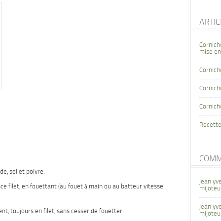
ARTI
Cornich
mise en
Cornich
Cornicho
Cornich
Recette
COMM
e, sel et poivre.
jean yv
nce filet, en fouettant (au fouet à main ou au batteur vitesse
mijoteu
jean yv
nt, toujours en filet, sans cesser de fouetter.
mijoteu