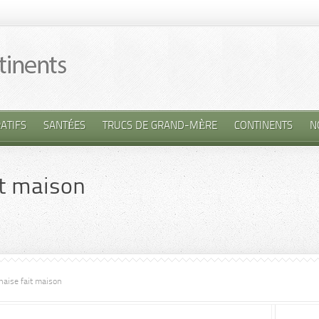
ATIFS
SANTÉES
TRUCS DE GRAND-MÈRE
CONTINENTS
N
t maison
aise fait maison