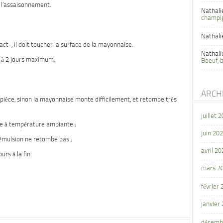
r l’assaisonnement.
Nathali
champi
Nathali
act-, il doit toucher la surface de la mayonnaise.
Nathali
 à 2 jours maximum.
Boeuf, 
ARCH
a pièce, sinon la mayonnaise monte difficilement, et retombe très
juillet 
ce à température ambiante ;
juin 20
l’émulsion ne retombe pas ;
avril 20
rs à la fin.
mars 2
février
janvier
décemb