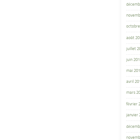
décemb
novemb
octobre
août 2
juillet 
juin 20
mai 20
avril 20
mars 2
février
janvier
décemb
novemb