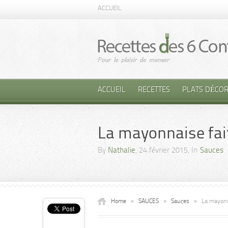
ACCUEIL
ACCUEIL
RECETTES
PLATS DÉCOR
La mayonnaise fai
By
Nathalie
, 24 février 2015, In
Sauces
Home
»
SAUCES
»
Sauces
»
La mayonn