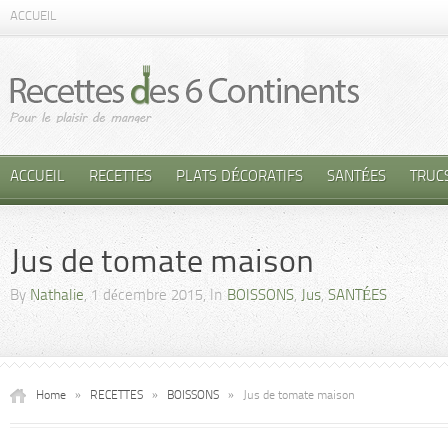
ACCUEIL
ACCUEIL
RECETTES
PLATS DÉCORATIFS
SANTÉES
TRUC
Jus de tomate maison
By
Nathalie
, 1 décembre 2015, In
BOISSONS
,
Jus
,
SANTÉES
Home
»
RECETTES
»
BOISSONS
»
Jus de tomate maison