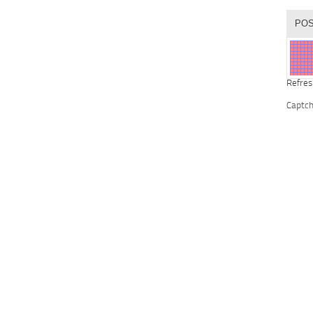
Refres
Captc