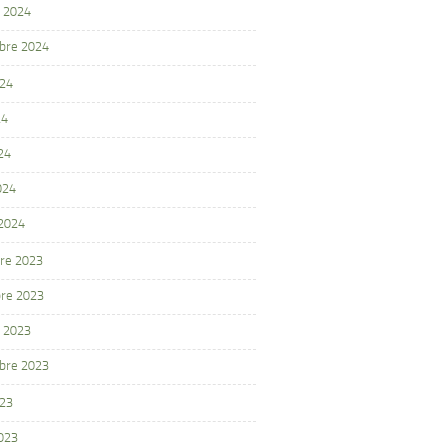
 2024
bre 2024
024
24
24
024
 2024
re 2023
re 2023
 2023
bre 2023
023
2023