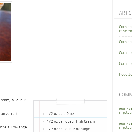
ARTI
Cornich
mise en
Cornich
Cornicho
Cornich
Recette
COMM
Cream, la liqueur
jean yv
mijoteu
 un verre à
1/2 oz de crème
1/2 oz de liqueur Irish Cream
jean yv
nche au mélange,
mijoteu
1/2 oz de liqueur d'orange