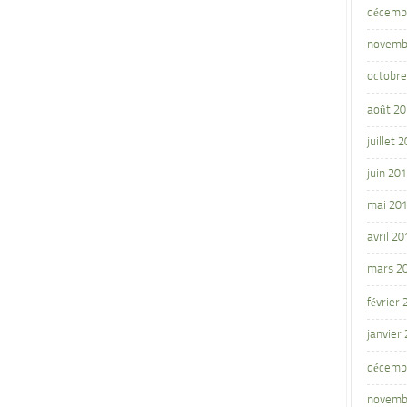
décemb
novemb
octobre
août 2
juillet 
juin 20
mai 20
avril 20
mars 2
février
janvier
décemb
novemb