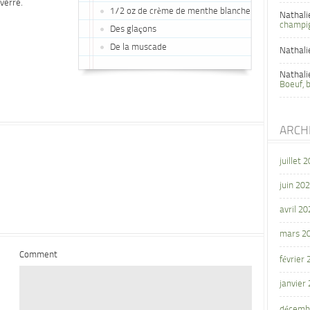
 verre.
1/2 oz de crème de menthe blanche
Nathali
.
champi
Des glaçons
De la muscade
Nathali
Nathali
Boeuf, 
ARCH
juillet 
juin 20
avril 20
mars 2
Comment
février
janvier
décemb