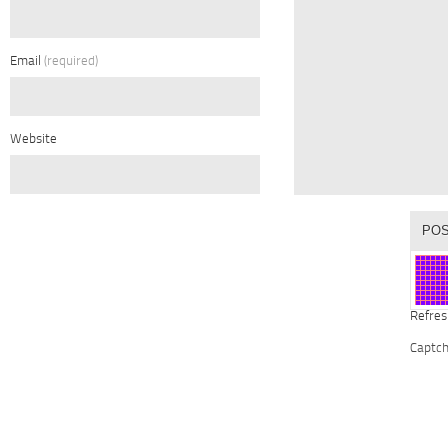
Email
(required)
Website
Refres
Captc