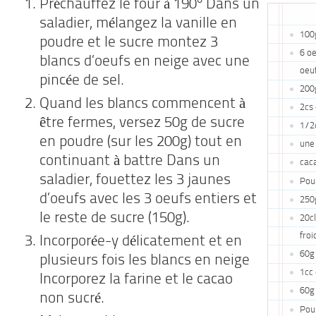
Préchauffez le four à 190° Dans un
saladier, mélangez la vanille en
100
poudre et le sucre montez 3
6 oe
blancs d’oeufs en neige avec une
oeuf
pincée de sel.
200
Quand les blancs commencent à
2cs
être fermes, versez 50g de sucre
1/2c
en poudre (sur les 200g) tout en
une 
continuant à battre Dans un
cac
saladier, fouettez les 3 jaunes
Pou
d’oeufs avec les 3 oeufs entiers et
250
le reste de sucre (150g).
20cl
froi
Incorporée-y délicatement et en
60g
plusieurs fois les blancs en neige
1cc 
Incorporez la farine et le cacao
60g 
non sucré.
Pour