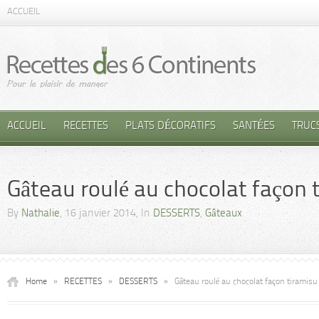
ACCUEIL
ACCUEIL
RECETTES
PLATS DÉCORATIFS
SANTÉES
TRUC
Gâteau roulé au chocolat façon 
By
Nathalie
, 16 janvier 2014, In
DESSERTS
,
Gâteaux
Home
»
RECETTES
»
DESSERTS
»
Gâteau roulé au chocolat façon tiramisu