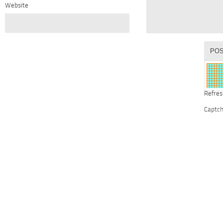
Website
Refres
Captc