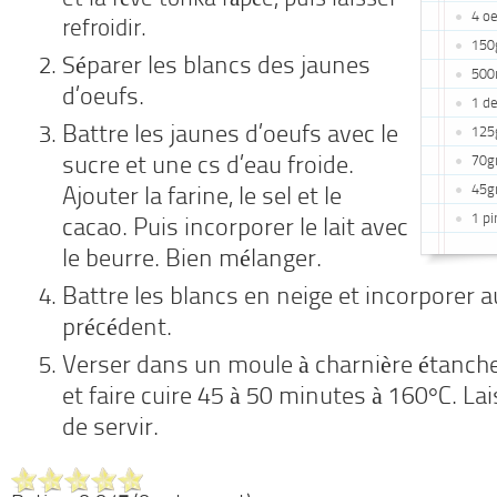
et la fève tonka râpée, puis laisser
4 o
refroidir.
150
Séparer les blancs des jaunes
500m
d’oeufs.
1 d
Battre les jaunes d’oeufs avec le
125
sucre et une cs d’eau froide.
70gr
45g
Ajouter la farine, le sel et le
1 pi
cacao. Puis incorporer le lait avec
le beurre. Bien mélanger.
Battre les blancs en neige et incorporer 
précédent.
Verser dans un moule à charnière étanche 
et faire cuire 45 à 50 minutes à 160°C. Lai
de servir.