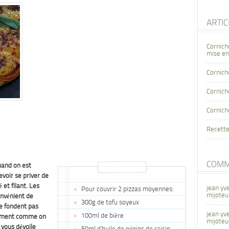
ARTI
Cornich
mise en
Cornich
Cornicho
Cornich
Recette
COMM
uand on est
devoir se priver de
et filant. Les
jean yv
Pour couvrir 2 pizzas moyennes:
mijoteu
nvénient de
300g de tofu soyeux
ne fondent pas
jean yv
100ml de bière
arement comme on
mijoteu
e vous dévoile