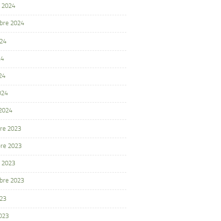
 2024
bre 2024
024
24
24
024
 2024
re 2023
re 2023
 2023
bre 2023
023
2023