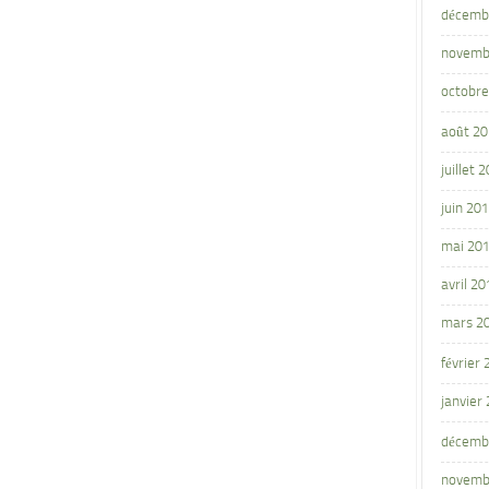
décemb
novemb
octobre
août 2
juillet 
juin 20
mai 20
avril 20
mars 2
février
janvier
décemb
novemb