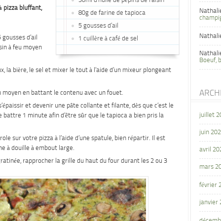
50ml d’huile de pépins de raisin
pizza bluffant,
Nathali
80g de farine de tapioca
champi
5 gousses d’ail
Nathali
5 gousses d’ail
1 cuillère à café de sel
isin à feu moyen
Nathali
Boeuf, 
x, la bière, le sel et mixer le tout à l’aide d’un mixeur plongeant
ARCH
eu moyen en battant le contenu avec un fouet.
épaissir et devenir une pâte collante et filante, dès que c’est le
juillet 
 battre 1 minute afin d’être sûr que le tapioca a bien pris la
juin 20
le sur votre pizza à l’aide d’une spatule, bien répartir. Il est
he à douille à embout large.
avril 20
atinée, rapprocher la grille du haut du four durant les 2 ou 3
mars 2
février
janvier
décemb