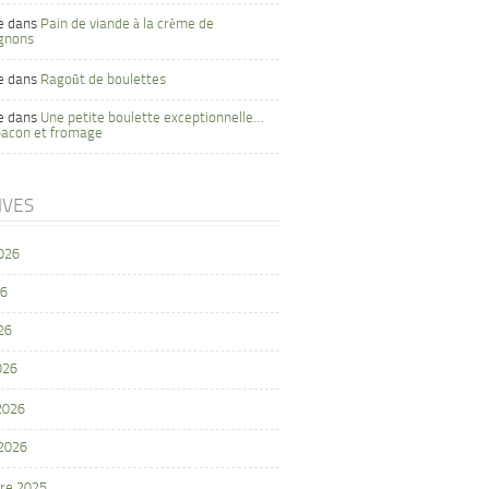
e
dans
Pain de viande à la crème de
gnons
e
dans
Ragoût de boulettes
e
dans
Une petite boulette exceptionnelle…
bacon et fromage
IVES
2026
26
26
026
 2026
 2026
re 2025