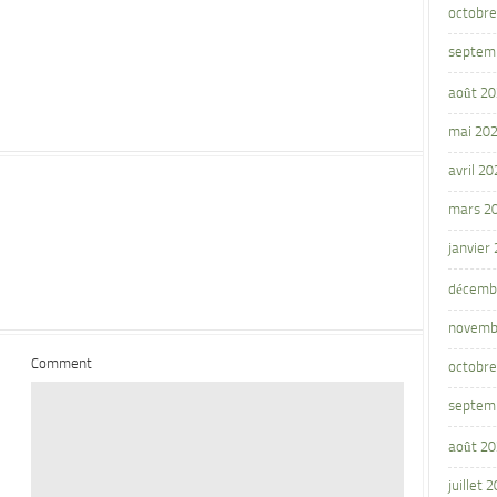
octobre
septem
août 2
mai 20
avril 20
mars 2
janvier
décemb
novemb
Comment
octobre
septem
août 2
juillet 