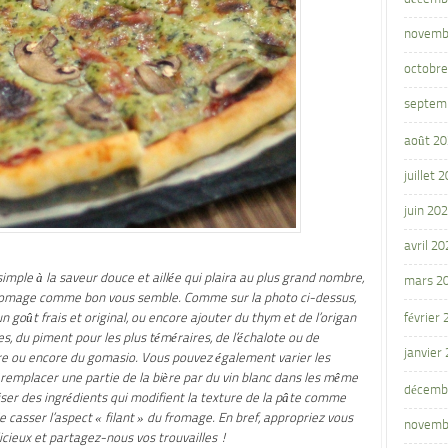
novemb
octobre
septem
août 2
juillet 
juin 20
avril 20
simple à la saveur douce et aillée qui plaira au plus grand nombre,
mars 2
fromage comme bon vous semble. Comme sur la photo ci-dessus,
n goût frais et original, ou encore ajouter du thym et de l’origan
février
les, du piment pour les plus téméraires, de l’échalote ou de
janvier
oivre ou encore du gomasio. Vous pouvez également varier les
ou remplacer une partie de la bière par du vin blanc dans les même
décemb
iser des ingrédients qui modifient la texture de la pâte comme
e casser l’aspect « filant » du fromage. En bref, appropriez vous
novemb
icieux et partagez-nous vos trouvailles !