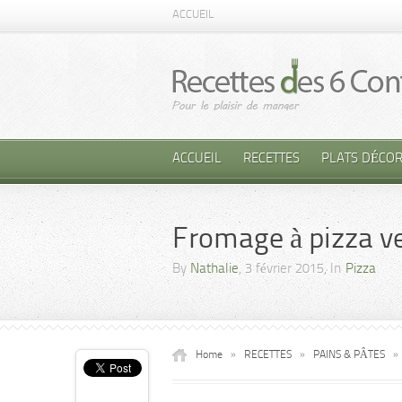
ACCUEIL
ACCUEIL
RECETTES
PLATS DÉCOR
Fromage à pizza v
By
Nathalie
, 3 février 2015, In
Pizza
Home
»
RECETTES
»
PAINS & PÂTES
»