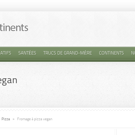
ATIFS
SANTÉES
TRUCS DE GRAND-MÈRE
CONTINENTS
N
egan
Pizza
»
Fromage à pizza vegan