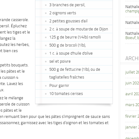
3 branches de persil,
Nathali
champi
2 oignons verts
grande casserole.
2 petites gousses d'ail
Nathali
persil. Épluchez
2 c. à soupe de moutarde de Dijon
nt les tiges et le
Nathali
125 g de beurre (1⁄4lb) ramolli
Boeuf, 
élangez la
outez les herbes,
500 g de brocoli (1lb),
nt bien ces
1 c. à soupe d'huile d'olive
ARCH
sel et poivre
 petits bouquets.
500 g de fettucine (1lb), ou de
 les pâtes et le
juillet 
tagliatelles fraîches
la cuisson 4
juin 20
nte. Lavez les
Pour garnir
ux.
10 tomates cerises
avril 20
tez le mélange
serole de cuisson
mars 2
s pâtes et le
février
x en remuant bien pour que les pâtes s’imprègnent de sauce sans
assaisonnez, garnissez avec les tiges d’oignon et les tomates et
janvier
décemb