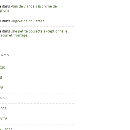
e
dans
Pain de viande à la crème de
gnons
e
dans
Ragoût de boulettes
e
dans
Une petite boulette exceptionnelle…
bacon et fromage
IVES
2026
26
26
026
 2026
 2026
re 2025