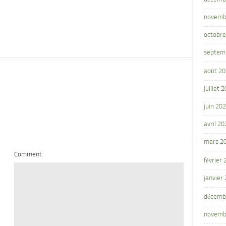
novemb
octobre
septem
août 2
juillet 
juin 20
avril 20
mars 2
Comment
février
janvier
décemb
novemb