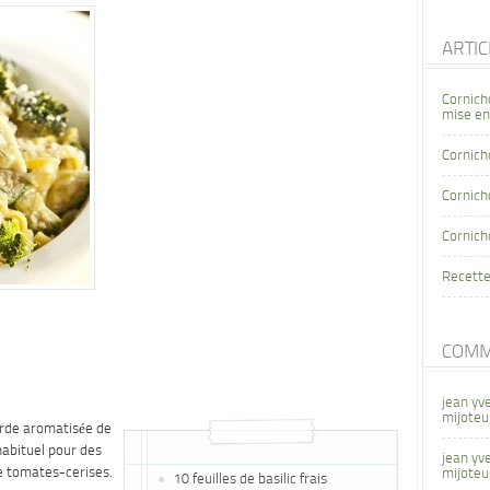
ARTI
Cornich
mise en
Cornich
Cornicho
Cornich
Recette
COMM
jean yv
mijoteu
arde aromatisée de
abituel pour des
jean yv
e tomates-cerises.
mijoteu
10 feuilles de basilic frais