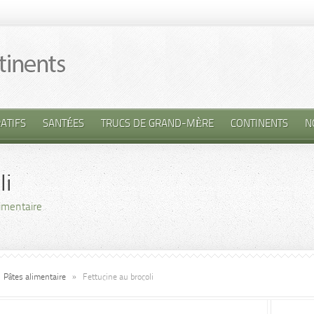
ATIFS
SANTÉES
TRUCS DE GRAND-MÈRE
CONTINENTS
N
li
imentaire
Pâtes alimentaire
»
Fettucine au brocoli