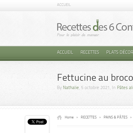
ACCUEIL
ACCUEIL
RECETTES
PLATS DÉCOR
Fettucine au broco
By
Nathalie
, 5 octobre 2021, In
Pâtes al
Home
»
RECETTES
»
PAINS & PÂTES
»