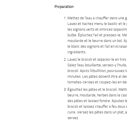
Préparation
Mettez de l’eau à chauffer dans une 
Lavez et hachez menu le basilic et le 
les oignons verts et émincez séparéme
bulbe. Épluchez l’ail et pressez-le. M
moutarde et le beurre dans un bol. Aj
le blanc des oignons et l’ail en écrasa
ingrédients.
Lavez le brocoli et séparez-le en très
Salez l’eau bouillante, versez-y l’huile,
brocoli. Après l’ébullition, poursuivez 
minutes. Les pâtes doivent être al de
tomates-cerises et coupez-les en de
Égouttez les pâtes et le brocoli. Met
beurre, mou­tarde, herbes dans la cas
des pâtes et laissez fondre. Ajoutez le
brocoli et laissez chauffer à feu dou
cuire. Versez les pâtes dans un plat, 
servez.