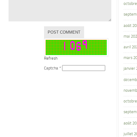
octobre
septem
août 2
mai 20
avril 20
mars 2
Refresh
Captcha
*
janvier
décemb
novemb
octobre
septem
août 2
juillet 