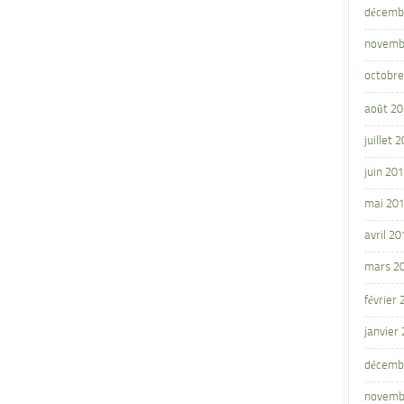
décemb
novemb
octobre
août 2
juillet 
juin 20
mai 20
avril 20
mars 2
février
janvier
décemb
novemb