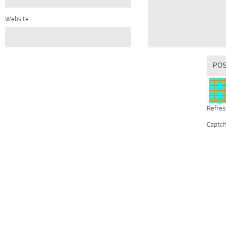
Website
Refres
Captc