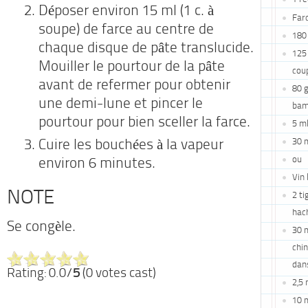
Déposer environ 15 ml (1 c. à
Farc
soupe) de farce au centre de
180 
chaque disque de pâte translucide.
125 
Mouiller le pourtour de la pâte
cou
avant de refermer pour obtenir
80 g
une demi-lune et pincer le
bam
pourtour pour bien sceller la farce.
5 ml
30 m
Cuire les bouchées à la vapeur
ou
environ 6 minutes.
Vin 
NOTE
2 ti
hac
Se congèle.
30 m
chin
dans
Rating: 0.0/
5
(0 votes cast)
2,5 
10 m