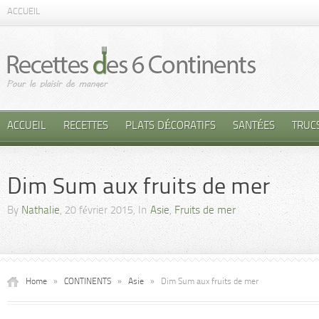
ACCUEIL
ACCUEIL
RECETTES
PLATS DÉCORATIFS
SANTÉES
TRUC
Dim Sum aux fruits de mer
By
Nathalie
, 20 février 2015, In
Asie
,
Fruits de mer
Home
»
CONTINENTS
»
Asie
»
Dim Sum aux fruits de mer