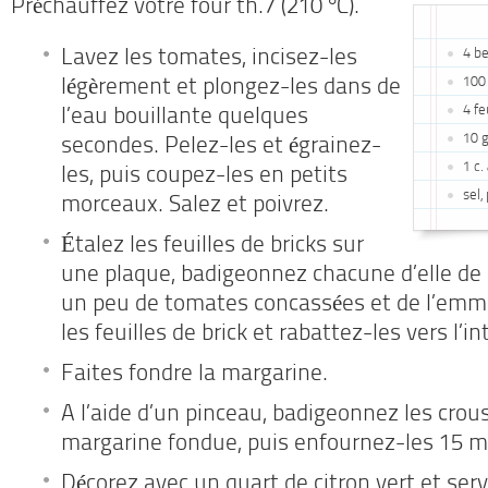
Préchauffez votre four th.7 (210 °C).
4 b
Lavez les tomates, incisez-les
100
légèrement et plongez-les dans de
4 fe
l’eau bouillante quelques
10 
secondes. Pelez-les et égrainez-
1 c
les, puis coupez-les en petits
sel,
morceaux. Salez et poivrez.
Étalez les feuilles de bricks sur
une plaque, badigeonnez chacune d’elle de
un peu de tomates concassées et de l’emme
les feuilles de brick et rabattez-les vers l’in
Faites fondre la margarine.
A l’aide d’un pinceau, badigeonnez les crous
margarine fondue, puis enfournez-les 15 m
Décorez avec un quart de citron vert et serv