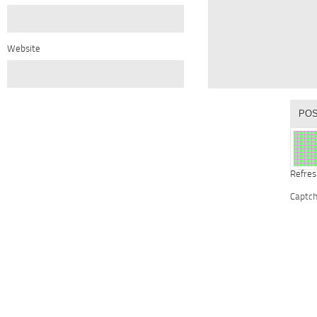
Website
Refres
Captc