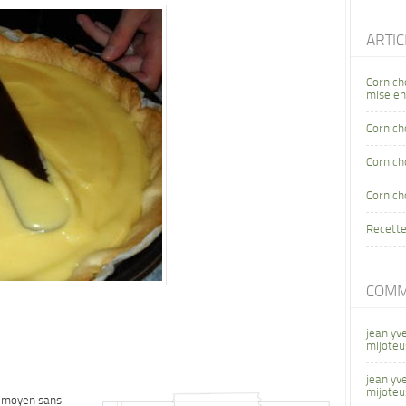
ARTI
Cornich
mise en
Cornich
Cornicho
Cornich
Recette
COMM
jean yv
mijoteu
jean yv
mijoteu
u moyen sans