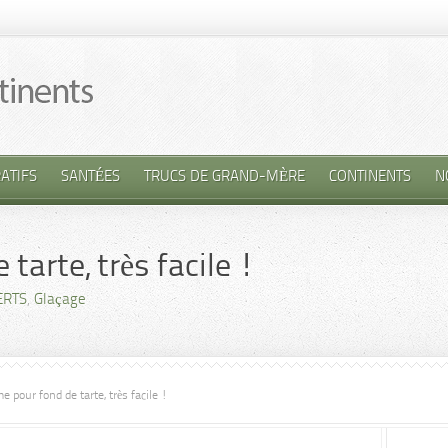
ATIFS
SANTÉES
TRUCS DE GRAND-MÈRE
CONTINENTS
N
tarte, très facile !
ERTS
,
Glaçage
e pour fond de tarte, très facile !