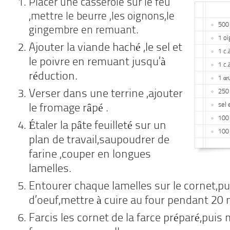
Placer une casserole sur le feu
,mettre le beurre ,les oignons,le
500 
gingembre en remuant.
1 o
Ajouter la viande haché ,le sel et
1 c.
le poivre en remuant jusqu’à
1 c.
réduction.
1 œ
Verser dans une terrine ,ajouter
250
sel 
le fromage râpé .
100
Étaler la pâte feuilleté sur un
100
plan de travail,saupoudrer de
farine ,couper en longues
lamelles.
Entourer chaque lamelles sur le cornet,p
d’oeuf,mettre à cuire au four pendant 20 
Farcis les cornet de la farce préparé,puis