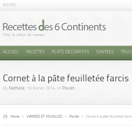
ACCUEIL
ACCUEIL
RECETTES
PLATS DÉCORATIFS
SANTÉES
TRUC
Cornet à la pâte feuilletée farcis
By
Nathalie
, 10 février 2014, In
Poulet
Home
»
VIANDES ET VOLAILLES
»
Poulet
»
Cornet à la pâte feuilletée farci