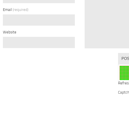
Email
(required)
Website
Refres
Captc