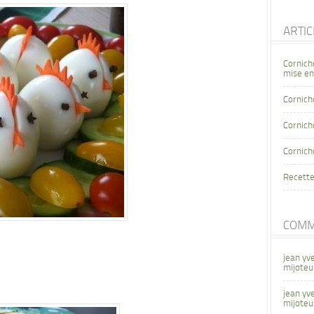
ARTI
Cornich
mise en
Cornich
Cornicho
Cornich
Recette
COMM
jean yv
mijoteu
jean yv
mijoteu