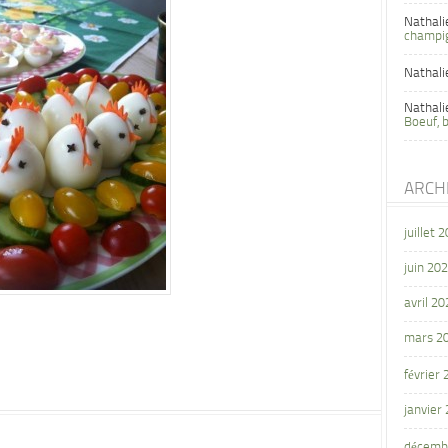
Nathali
champi
Nathali
Nathali
Boeuf, 
ARCH
juillet 
juin 20
avril 20
mars 2
février
janvier
décemb