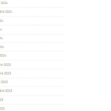
 2024
bre 2024
024
24
24
024
 2024
re 2023
re 2023
 2023
bre 2023
023
2023