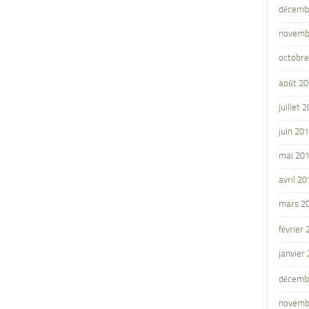
décemb
novemb
octobre
août 2
juillet 
juin 20
mai 20
avril 20
mars 2
février
janvier
décemb
novemb