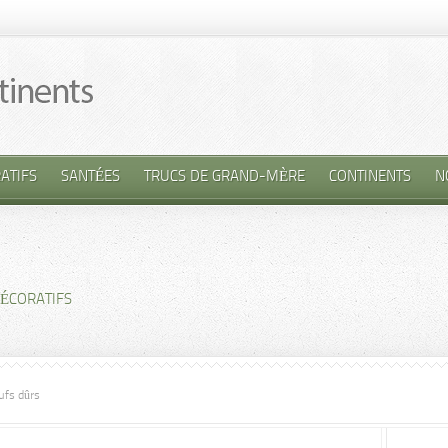
ATIFS
SANTÉES
TRUCS DE GRAND-MÈRE
CONTINENTS
N
DÉCORATIFS
ufs dûrs