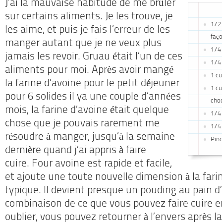
J’ai la mauvaise habitude de me brûler
sur certains aliments.
Je les trouve, je
1/2 
les aime, et puis je fais l’erreur de les
faç
manger autant que je ne veux plus
1/4 
jamais les revoir.
Gruau était l’un de ces
1/4
aliments pour moi.
Après avoir mangé
1 cu
la farine d’avoine pour le petit déjeuner
1 cu
pour 6 solides il ya une couple d’années
cho
mois, la farine d’avoine était quelque
1/4 
chose que je pouvais rarement me
1/4 
résoudre à manger, jusqu’à la semaine
Pinc
dernière quand j’ai appris à faire
cuire.
Four avoine est rapide et facile,
et ajoute une toute nouvelle dimension à la fari
typique.
Il devient presque un pouding au pain d’
combinaison de ce que vous pouvez faire cuire e
oublier, vous pouvez retourner à l’envers après la