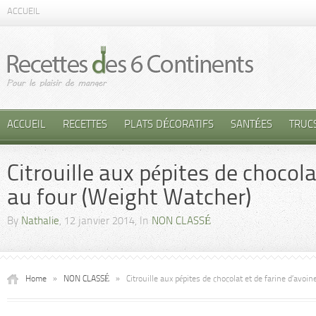
ACCUEIL
ACCUEIL
RECETTES
PLATS DÉCORATIFS
SANTÉES
TRUC
Citrouille aux pépites de chocola
au four (Weight Watcher)
By
Nathalie
, 12 janvier 2014, In
NON CLASSÉ
Home
»
NON CLASSÉ
»
Citrouille aux pépites de chocolat et de farine d’avoi