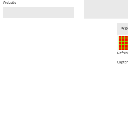
Website
Refres
Captc