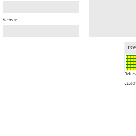
Website
Refres
Captc