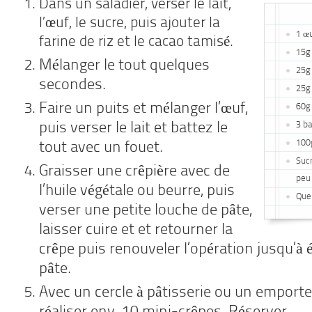
Dans un saladier, verser le lait,
l’œuf, le sucre, puis ajouter la
1 œ
farine de riz et le cacao tamisé.
15g
Mélanger le tout quelques
25g 
secondes.
25g
Faire un puits et mélanger l’œuf,
60g 
puis verser le lait et battez le
3 b
100
tout avec un fouet.
Suc
Graisser une crêpière avec de
peu
l’huile végétale ou beurre, puis
Que
verser une petite louche de pâte,
laisser cuire et et retourner la
crêpe puis renouveler l’opération jusqu’à
pâte.
Avec un cercle à pâtisserie ou un emport