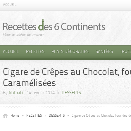
ACCUEIL
ACCUEIL
RECETTES
PLATS DÉCORATIFS
SANTÉES
TRUC
Cigare de Crêpes au Chocolat, f
Caramélisées
By
Nathalie
, 14 février 2014, In
DESSERTS
Home
»
RECETTES
»
DESSERTS
»
Cigare de Crêpes au Chocolat, fourrées