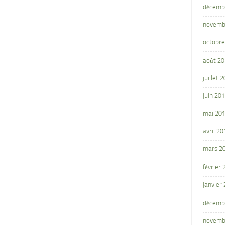
décemb
novemb
octobre
août 2
juillet 
juin 20
mai 20
avril 20
mars 2
février
janvier
décemb
novemb