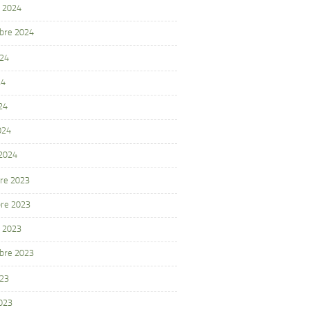
 2024
bre 2024
024
24
24
024
 2024
re 2023
re 2023
 2023
bre 2023
023
2023