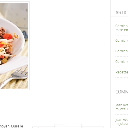
ARTI
Cornich
mise en
Cornich
Cornicho
Cornich
Recette
COMM
jean yv
mijoteu
jean yv
mijoteu
 moyen. Cuire le