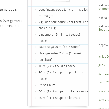
Nathali
champi
gembre et, si
boeuf haché 650 g (environ 1 1/2 lb),
mi-maigre
Nathali
les fèves germées.
légumes pour sauce à spaghetti 1/2
 de 1 minute. Si
Nathali
sac de 700 g
Boeuf, 
gingembre 15 ml (1 c. à soupe),
haché
ARCH
sauce soya 45 ml (3 c. à soupe)
fèves germées 250 ml (1 tasse)
juillet 
Facultatif:
juin 20
10 ml (2 c. à thé) d' ail haché
30 ml (2 c. à soupe) de persil frais
avril 20
haché
mars 2
Prévoir aussi:
février
30 ml (2 c. à soupe) d' huile de canola
30 ml (2 c. à soupe) de ketchup
janvier
décemb