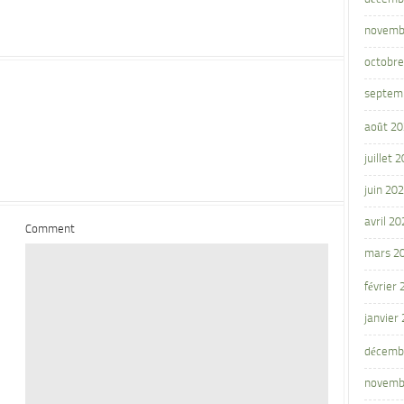
novemb
octobre
septem
août 2
juillet 
juin 20
avril 20
Comment
mars 2
février
janvier
décemb
novemb