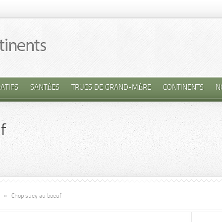
ATIFS
SANTÉES
TRUCS DE GRAND-MÈRE
CONTINENTS
N
f
»
Chop suey au boeuf