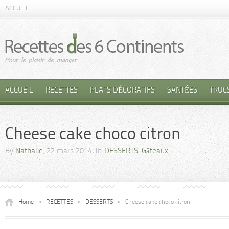
ACCUEIL
ACCUEIL
RECETTES
PLATS DÉCORATIFS
SANTÉES
TRUC
Cheese cake choco citron
By
Nathalie
, 22 mars 2014, In
DESSERTS
,
Gâteaux
Home
»
RECETTES
»
DESSERTS
»
Cheese cake choco citron