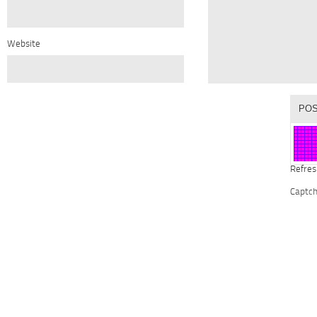
Website
Refres
Captc