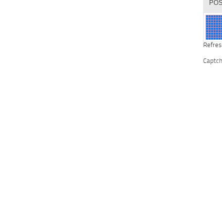
Refres
Captc