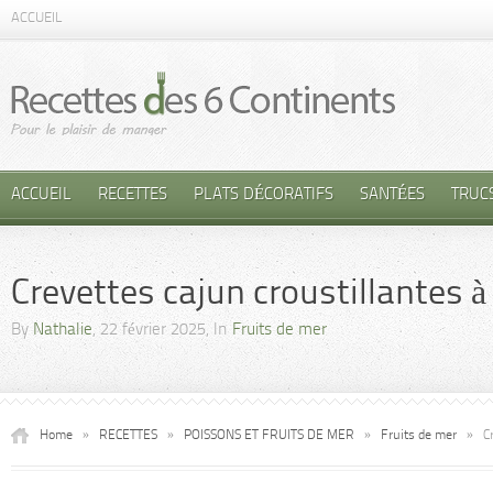
ACCUEIL
ACCUEIL
RECETTES
PLATS DÉCORATIFS
SANTÉES
TRUC
Crevettes cajun croustillantes 
By
Nathalie
, 22 février 2025, In
Fruits de mer
Home
»
RECETTES
»
POISSONS ET FRUITS DE MER
»
Fruits de mer
»
C