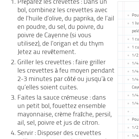
Préparez les crevettes : Dans un
bol, combinez les crevettes avec
Pour
de l’huile d’olive, du paprika, de l’ail
1 li
en poudre, du sel, du poivre, du
pelé
poivre de Cayenne (si vous
1 cu
utilisez), de l’origan et du thym
1 cu
Jetez au revêtement.
1/2 
Griller les crevettes : faire griller
1/4 
les crevettes à feu moyen pendant
1/4 
2-3 minutes par côté ou jusqu’à ce
1/4 
qu’elles soient cuites.
Caye
1/4 
Faites la sauce crémeuse : dans
1/4 
un petit bol, fouettez ensemble
.
mayonnaise, crème fraîche, persil,
Pou
ail, sel, poivre et jus de citron.
1/2
Servir : Disposer des crevettes
1/4