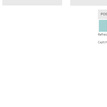
Refres
Captc