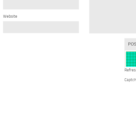
Website
Refres
Captc