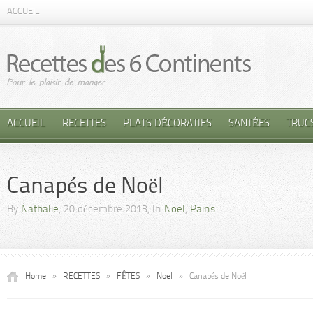
ACCUEIL
ACCUEIL
RECETTES
PLATS DÉCORATIFS
SANTÉES
TRUC
Canapés de Noël
By
Nathalie
, 20 décembre 2013, In
Noel
,
Pains
Home
»
RECETTES
»
FÊTES
»
Noel
»
Canapés de Noël