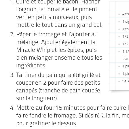
Cuire et couper le bacon. Hacher
l’oignon, la tomate et le piment
4 t
vert en petits morceaux, puis
1 o
mettre le tout dans un grand bol.
1 t
Râper le fromage et l’ajouter au
1/2
mélange. Ajouter également la
1/2
Miracle Whip et les épices, puis
1 1
bien mélanger ensemble tous les
bla
ingrédients.
1 pi
1 pi
Tartiner du pain qui a été grillé et
Sel 
couper en 2 pour faire des petits
canapés (tranche de pain coupée
sur la longueur).
Mettre au four 15 minutes pour faire cuire l
faire fondre le fromage. Si désiré, à la fin, m
pour gratiner le dessus.