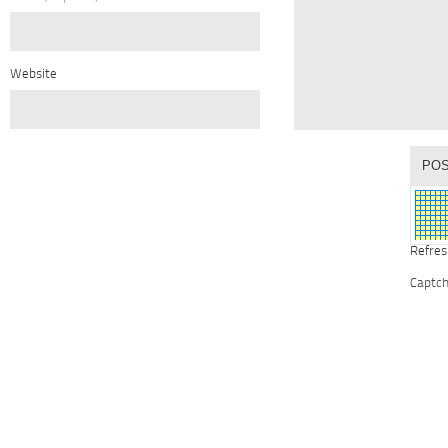
Website
Refres
Captc