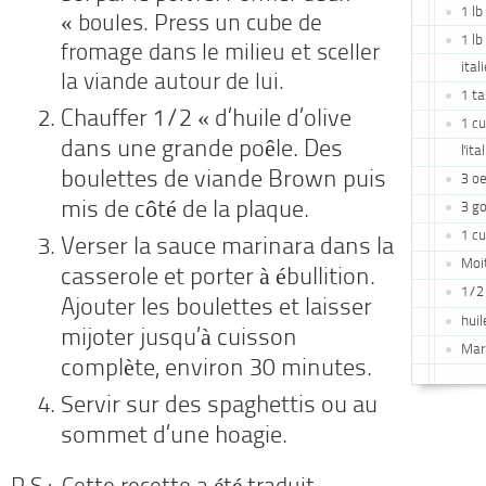
1 lb
« boules. Press un cube de
1 lb
fromage dans le milieu et sceller
ital
la viande autour de lui.
1 t
Chauffer 1/2 « d’huile d’olive
1 cu
dans une grande poêle. Des
l'it
boulettes de viande Brown puis
3 o
mis de côté de la plaque.
3 go
1 cu
Verser la sauce marinara dans la
Moit
casserole et porter à ébullition.
1/2
Ajouter les boulettes et laisser
huil
mijoter jusqu’à cuisson
Mar
complète, environ 30 minutes.
Servir sur des spaghettis ou au
sommet d’une hoagie.