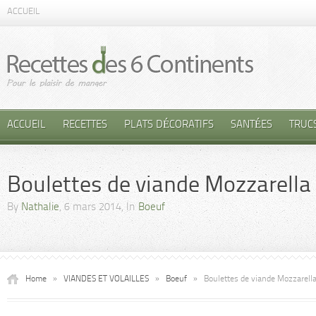
ACCUEIL
ACCUEIL
RECETTES
PLATS DÉCORATIFS
SANTÉES
TRUC
Boulettes de viande Mozzarella 
By
Nathalie
, 6 mars 2014, In
Boeuf
Home
»
VIANDES ET VOLAILLES
»
Boeuf
»
Boulettes de viande Mozzarella