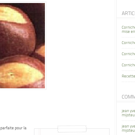
ARTI
Cornich
mise en
Cornich
Cornicho
Cornich
Recette
COMM
jean yv
mijoteu
jean yv
 parfaite pour la
mijoteu