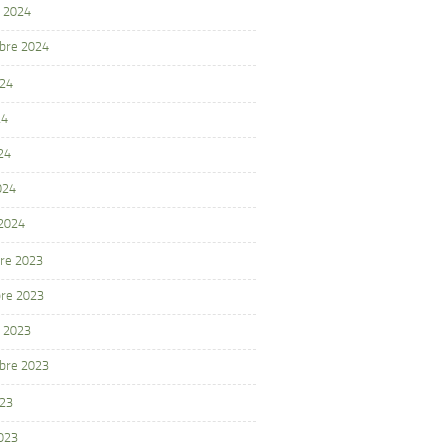
 2024
bre 2024
024
24
24
024
 2024
re 2023
re 2023
 2023
bre 2023
023
2023