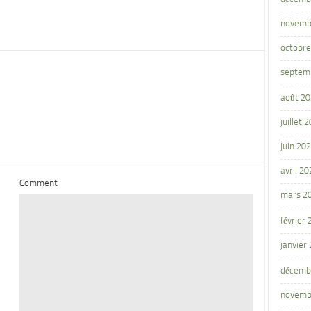
novemb
octobre
septem
août 2
juillet 
juin 20
avril 20
Comment
mars 2
février
janvier
décemb
novemb