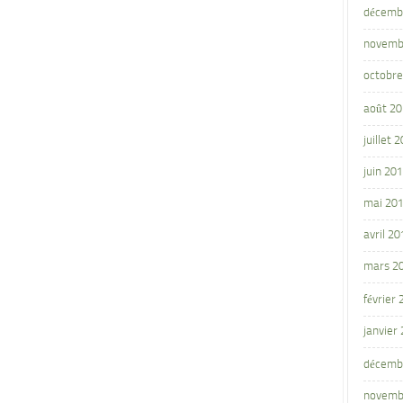
décemb
novemb
octobre
août 2
juillet 
juin 20
mai 20
avril 20
mars 2
février
janvier
décemb
novemb