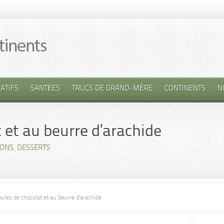
ATIFS
SANTÉES
TRUCS DE GRAND-MÈRE
CONTINENTS
N
 et au beurre d’arachide
IONS
,
DESSERTS
ules de chocolat et au beurre d’arachide