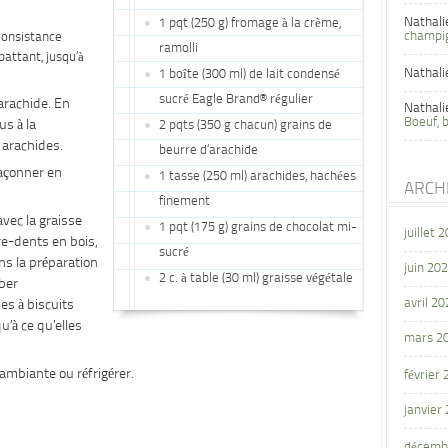
Nathali
1 pqt (250 g) fromage à la crème,
champi
consistance
ramolli
attant, jusqu’à
Nathali
1 boîte (300 ml) de lait condensé
sucré Eagle Brand® régulier
arachide. En
Nathali
Boeuf, 
us à la
2 pqts (350 g chacun) grains de
 arachides.
beurre d’arachide
façonner en
1 tasse (250 ml) arachides, hachées
ARCH
finement
avec la graisse
1 pqt (175 g) grains de chocolat mi-
juillet 
re-dents en bois,
sucré
ns la préparation
juin 20
2 c. à table (30 ml) graisse végétale
ober
avril 20
es à biscuits
’à ce qu’elles
mars 2
ambiante ou réfrigérer.
février
janvier
décemb