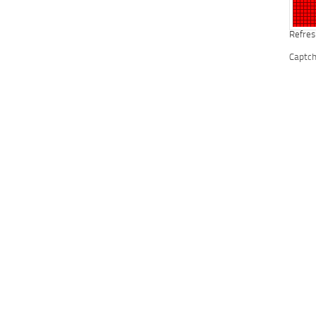
Refres
Captc