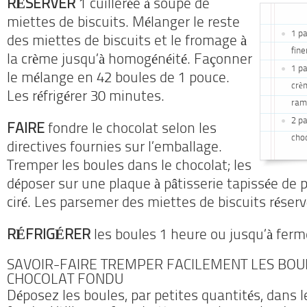
RÉSERVER
1 cuillerée à soupe de
miettes de biscuits. Mélanger le reste
1 pa
des miettes de biscuits et le fromage à
fine
la crème jusqu’à homogénéité. Façonner
1 pa
le mélange en 42 boules de 1 pouce.
crèm
Les réfrigérer 30 minutes.
ramo
2 p
FAIRE
fondre le chocolat selon les
cho
directives fournies sur l’emballage.
Tremper les boules dans le chocolat; les
déposer sur une plaque à pâtisserie tapissée de p
ciré. Les parsemer des miettes de biscuits réserv
RÉFRIGÉRER
les boules 1 heure ou jusqu’à ferm
SAVOIR-FAIRE TREMPER FACILEMENT LES BOU
CHOCOLAT FONDU
Déposez les boules, par petites quantités, dans l