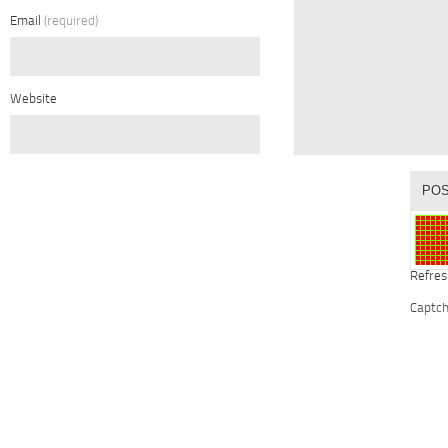
Email
(required)
Website
Refres
Captc