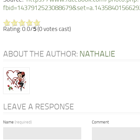
Source:
https://www.facebook.com/photo.php?
fbid=1437912523088679&set=a.1435840156629
Rating: 0.0/
5
(0 votes cast)
ABOUT THE AUTHOR:
NATHALIE
LEAVE A RESPONSE
Name
(required)
Comment