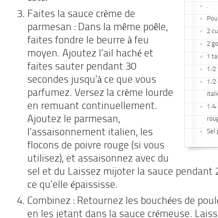
.
Faites la sauce crème de
Pou
parmesan : Dans la même poêle,
2 cu
faites fondre le beurre à feu
2 go
moyen. Ajoutez l’ail haché et
1 t
faites sauter pendant 30
1 ⁄
secondes jusqu’à ce que vous
1 ⁄2
parfumez. Versez la crème lourde
ital
en remuant continuellement.
1 ⁄4
Ajoutez le parmesan,
roug
l’assaisonnement italien, les
Sel 
flocons de poivre rouge (si vous
utilisez), et assaisonnez avec du
sel et du Laissez mijoter la sauce pendant
ce qu’elle épaississe.
Combinez : Retournez les bouchées de poulet
en les jetant dans la sauce crémeuse. Laiss