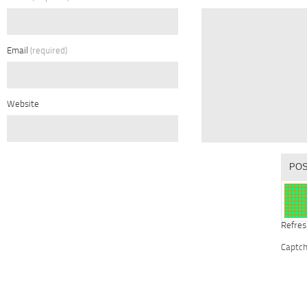
Email
(required)
Website
Refres
Captc