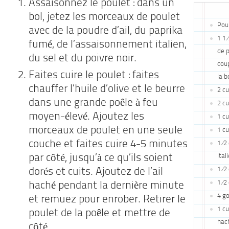
Assaisonnez le poulet : dans un
bol, jetez les morceaux de poulet
Pour
avec de la poudre d’ail, du paprika
1 1 
fumé, de l’assaisonnement italien,
de p
du sel et du poivre noir.
coup
Faites cuire le poulet : faites
la 
chauffer l’huile d’olive et le beurre
2 cu
dans une grande poêle à feu
2 cu
moyen-élevé. Ajoutez les
1 cu
morceaux de poulet en une seule
1 cu
couche et faites cuire 4-5 minutes
1 ⁄2
ital
par côté, jusqu’à ce qu’ils soient
1 ⁄2
dorés et cuits. Ajoutez de l’ail
1 ⁄2
haché pendant la dernière minute
4 go
et remuez pour enrober. Retirer le
1 cu
poulet de la poêle et mettre de
hach
côté.