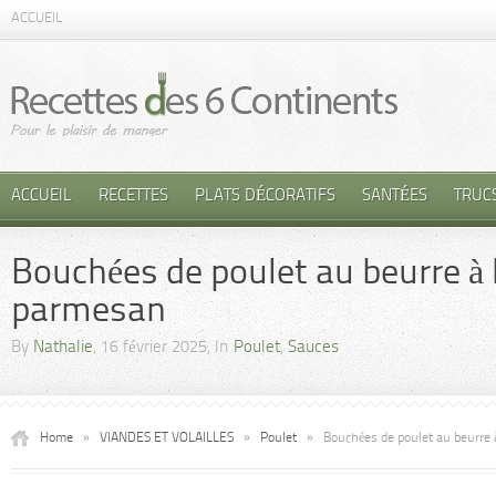
ACCUEIL
ACCUEIL
RECETTES
PLATS DÉCORATIFS
SANTÉES
TRUC
Bouchées de poulet au beurre à 
parmesan
By
Nathalie
, 16 février 2025, In
Poulet
,
Sauces
Home
»
VIANDES ET VOLAILLES
»
Poulet
»
Bouchées de poulet au beurre 