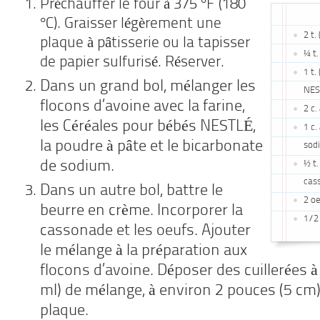
Préchauffer le four à 375 °F (180
°C). Graisser légèrement une
2 t.
plaque à pâtisserie ou la tapisser
¼ t.
de papier sulfurisé. Réserver.
1 t.
Dans un grand bol, mélanger les
NEST
flocons d’avoine avec la farine,
2 c.
les Céréales pour bébés NESTLÉ,
1 c.
la poudre à pâte et le bicarbonate
sod
de sodium.
½ t.
cas
Dans un autre bol, battre le
2 oe
beurre en crème. Incorporer la
1/2 
cassonade et les oeufs. Ajouter
le mélange à la préparation aux
flocons d’avoine. Déposer des cuillerées 
ml) de mélange, à environ 2 pouces (5 cm)
plaque.