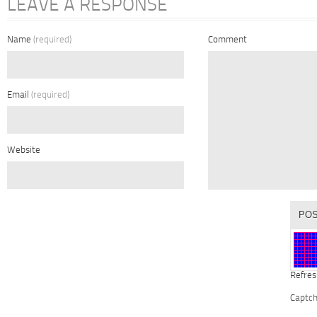
LEAVE A RESPONSE
Name
(required)
Comment
Email
(required)
Website
Refres
Captc