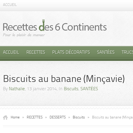
ACCUEIL
ACCUEIL
RECETTES
PLATS DÉCORATIFS
SANTÉES
TRUC
Biscuits au banane (Minçavie)
By
Nathalie
, 13 janvier 2014, In
Biscuits
,
SANTÉES
Home
»
RECETTES
»
DESSERTS
»
Biscuits
»
Biscuits au banane (Minçav