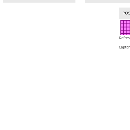
Refres
Captc