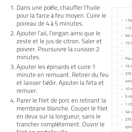
Dans une poêle, chauffer l’huile
pour la farce à feu moyen. Cuire le
1 fi
poireau de 4 à 5 minutes.
1/2 
Ajouter l’ail, l’origan ainsi que le
Sel 
zeste et le jus de citron. Saler et
15 m
poivrer. Poursuivre la cuisson 2
.
minutes.
Pour
Ajouter les épinards et cuire 1
15 m
375 
minute en remuant. Retirer du feu
émi
et laisser tiédir. Ajouter la feta et
10 m
remuer.
5 ml
Parer le filet de porc en retirant la
1 ci
membrane blanche. Couper le filet
Sel 
en deux sur la longueur, sans le
375 
trancher complètement. Ouvrir le
épi