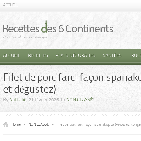
ACCUEIL
ACCUEIL
RECETTES
PLATS DÉCORATIFS
SANTÉES
TRUC
Filet de porc farci façon spanak
et dégustez)
By
Nathalie
, 21 février 2026, In
NON CLASSÉ
Home
»
NON CLASSÉ
»
Filet de porc farci façon spanakopita (Préparez, cong