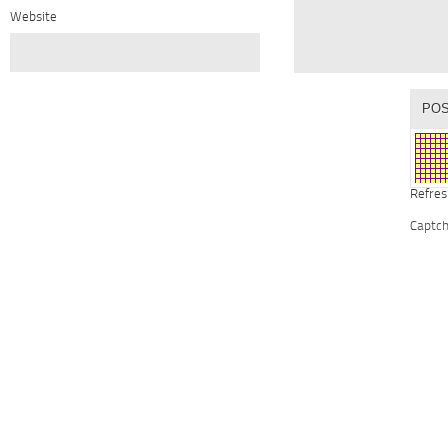
Website
Refres
Captc