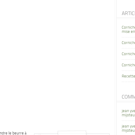
ARTI
Cornich
mise en
Cornich
Cornicho
Cornich
Recette
COMM
jean yv
mijoteu
jean yv
mijoteu
ndre le beurre à