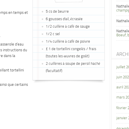
Nathali
champi
5 cs de beurre
 temps en temps et
6 gousses d'ail, écrasée
Nathali
1/2 cuillère à café de sauge
Nathali
1/2 c sel
Boeuf, 
.
1/4 cuillère à café de poivre
asserole d’eau
£ 1 de tortellini congelés / frais
les instructions du
ARCH
re dans la
(toutes les œuvres de goût)
2 cuillères à soupe de persil haché
juillet 
llant tortellini
(facultatif)
juin 20
 ainsi que certains
avril 20
mars 2
février
janvier
décemb