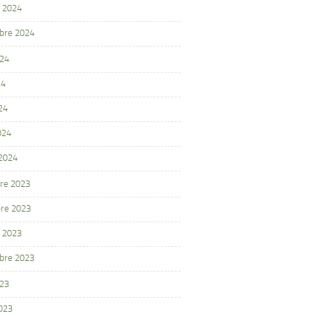
 2024
bre 2024
024
24
24
024
 2024
re 2023
re 2023
 2023
bre 2023
023
2023