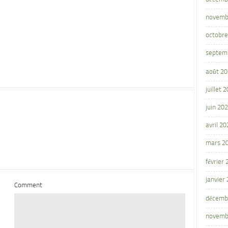
novemb
octobre
septem
août 2
juillet 
juin 20
avril 20
mars 2
février
janvier
Comment
décemb
novemb