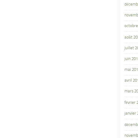
décemb
novemb
octobre
août 2
juillet 
juin 20
mai 20
avril 20
mars 2
février
janvier
décemb
novemb