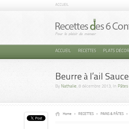
ACCUEIL
ACCUEIL
RECETTES
PLATS DÉCOR
Beurre à l’ail Sauc
By
Nathalie
, 8 décembre 2013, In
Pâtes
Home
»
RECETTES
»
PAINS & PÂTES
»