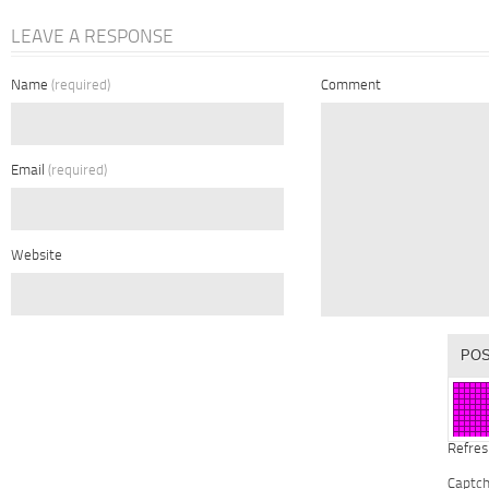
LEAVE A RESPONSE
Name
(required)
Comment
Email
(required)
Website
Refres
Captc