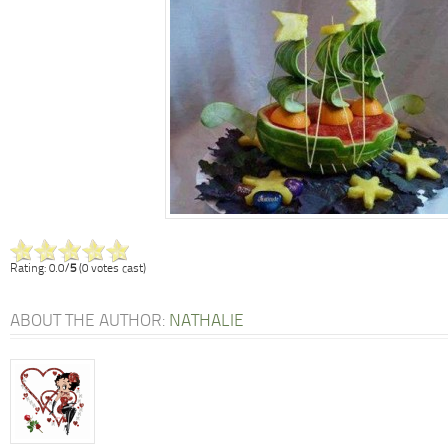
Rating: 0.0/
5
(0 votes cast)
ABOUT THE AUTHOR:
NATHALIE