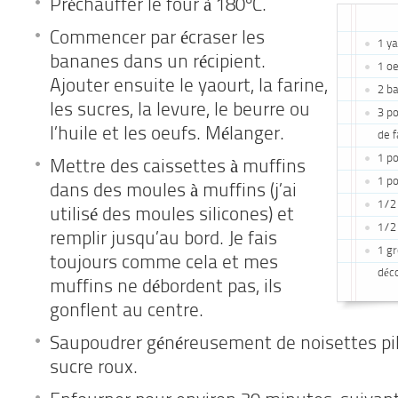
Préchauffer le four à 180°C.
Commencer par écraser les
1 ya
bananes dans un récipient.
1 oe
Ajouter ensuite le yaourt, la farine,
2 b
les sucres, la levure, le beurre ou
3 po
l’huile et les oeufs. Mélanger.
de f
1 po
Mettre des caissettes à muffins
1 po
dans des moules à muffins (j’ai
1/2 
utilisé des moules silicones) et
1/2
remplir jusqu’au bord. Je fais
1 g
toujours comme cela et mes
déco
muffins ne débordent pas, ils
gonflent au centre.
Saupoudrer généreusement de noisettes pil
sucre roux.