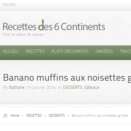
ACCUEIL
ACCUEIL
RECETTES
PLATS DÉCORATIFS
SANTÉES
TRUC
Banano muffins aux noisettes g
By
Nathalie
, 15 janvier 2014, In
DESSERTS
,
Gâteaux
Home
»
RECETTES
»
DESSERTS
»
Banano muffins aux noisettes grillées