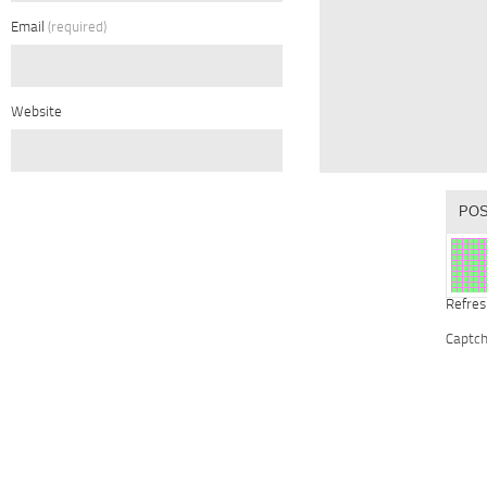
Email
(required)
Website
Refres
Captc