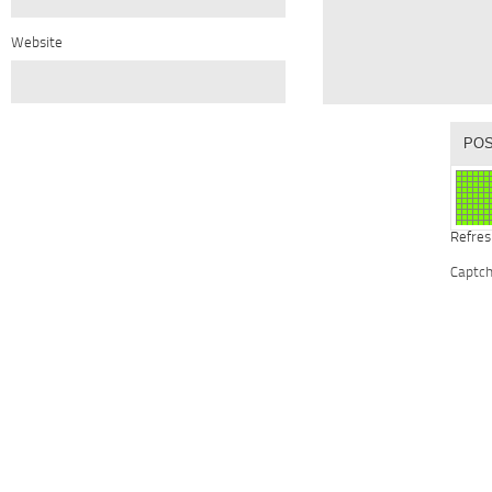
Website
Refres
Captc