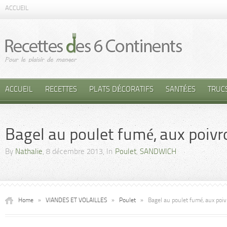
ACCUEIL
ACCUEIL
RECETTES
PLATS DÉCORATIFS
SANTÉES
TRUC
Bagel au poulet fumé, aux poivr
By
Nathalie
, 8 décembre 2013, In
Poulet
,
SANDWICH
Home
»
VIANDES ET VOLAILLES
»
Poulet
»
Bagel au poulet fumé, aux poiv