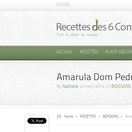
ACCUEIL
ACCUEIL
RECETTES
PLATS DÉCOR
Amarula Dom Ped
By
Nathalie
, 9 mars 2014, In
BOISSONS
Home
»
RECETTES
»
BOISSONS
»
Ama