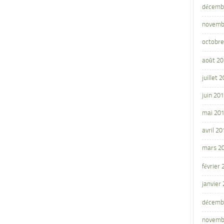
décemb
novemb
octobre
août 2
juillet 
juin 20
mai 20
avril 20
mars 2
février
janvier
décemb
novemb