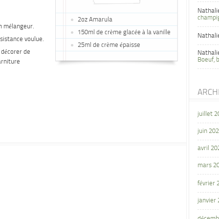
Nathali
champi
2oz Amarula
n mélangeur.
150ml de crème glacée à la vanille
Nathali
nsistance voulue.
25ml de crème épaisse
 décorer de
Nathali
Boeuf, 
arniture
ARCH
juillet 
juin 20
avril 20
mars 2
février
janvier
décemb