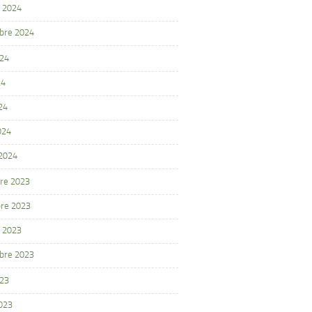
 2024
bre 2024
024
24
24
024
 2024
re 2023
re 2023
 2023
bre 2023
023
2023