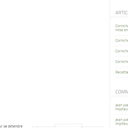
ARTI
Cornich
mise en
Cornich
Cornicho
Cornich
Recette
COMM
jean yv
mijoteu
jean yv
mijoteu
ur se détendre