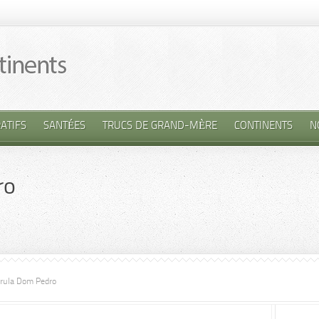
ATIFS
SANTÉES
TRUCS DE GRAND-MÈRE
CONTINENTS
N
ro
rula Dom Pedro