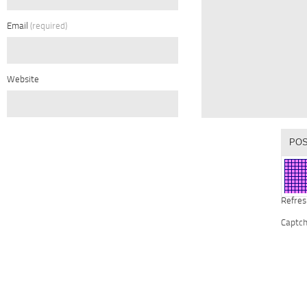
Email
(required)
Website
Refres
Captc