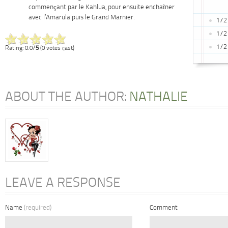
commençant par le Kahlua, pour ensuite enchaîner
avec l’Amarula puis le Grand Marnier.
1/2
1/2
1/2
Rating: 0.0/
5
(0 votes cast)
ABOUT THE AUTHOR:
NATHALIE
LEAVE A RESPONSE
Name
(required)
Comment