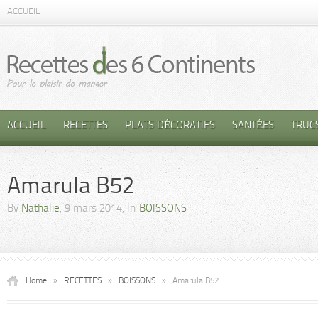
ACCUEIL
ACCUEIL
RECETTES
PLATS DÉCORATIFS
SANTÉES
TRUC
Amarula B52
By
Nathalie
, 9 mars 2014, In
BOISSONS
Home
»
RECETTES
»
BOISSONS
»
Amarula B52