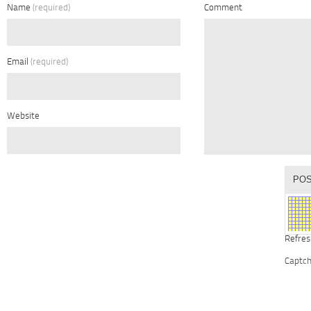
Name
(required)
Comment
Email
(required)
Website
Refres
Captc