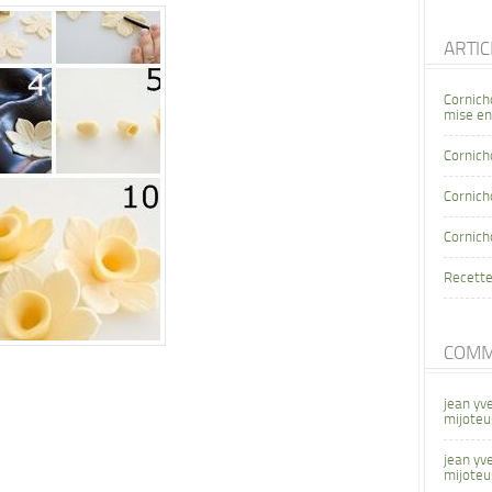
ARTI
Cornich
mise en
Cornich
Cornicho
Cornich
Recette
COMM
jean yv
mijoteu
jean yv
mijoteu