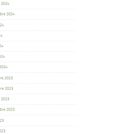
 2024
bre 2024
024
24
24
024
 2024
re 2023
re 2023
 2023
bre 2023
023
2023