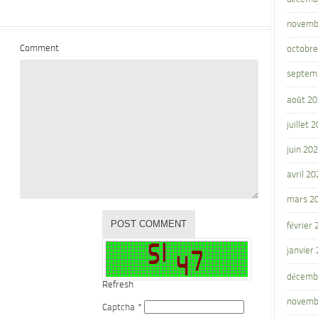
novemb
Comment
octobre
septem
août 2
juillet 
juin 20
avril 20
mars 2
février
janvier
décemb
Refresh
novemb
Captcha
*