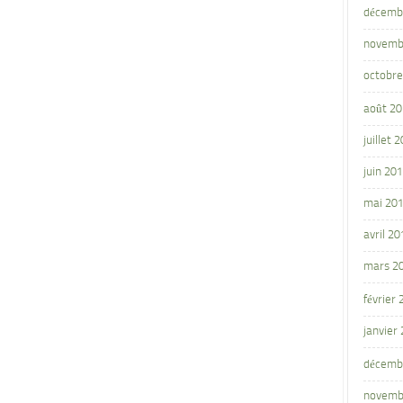
décemb
novemb
octobre
août 2
juillet 
juin 20
mai 20
avril 20
mars 2
février
janvier
décemb
novemb