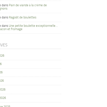
e
dans
Pain de viande à la crème de
gnons
e
dans
Ragoût de boulettes
e
dans
Une petite boulette exceptionnelle…
bacon et fromage
IVES
2026
26
26
026
 2026
 2026
re 2025