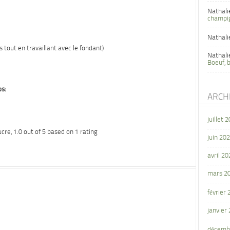
Nathali
champi
Nathali
s tout en travaillant avec le fondant)
Nathali
Boeuf, 
os:
ARCH
juillet 
ucre
,
1.0
out of
5
based on
1
rating
juin 20
avril 20
mars 2
février
janvier
décemb