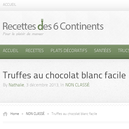
ACCUEIL
ACCUEIL
RECETTES
PLATS DÉCORATIFS
SANTÉES
TRUC
Truffes au chocolat blanc facile
By
Nathalie
, 3 décembre 2013, In
NON CLASSÉ
Home
»
NON CLASSÉ
»
Truffes au chocolat blanc facile