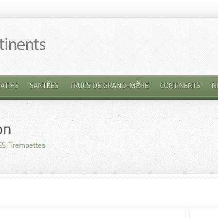
ATIFS
SANTÉES
TRUCS DE GRAND-MÈRE
CONTINENTS
N
on
ES
,
Trempettes