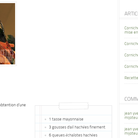
ARTI
Cornich
mise en
Cornich
Cornicho
Cornich
Recette
COMM
’obtention d’une
jean yv
mijoteu
1 tasse mayonnaise
3 gousses d'ail hachées finement
jean yv
mijoteu
6 queues échalotes hachées