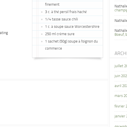
finement
Nathali
champi
3 c. à thé persil frais haché
1/4 tasse sauce chili
Nathali
1 c. à soupe sauce Worcestershire
Nathali
ating
250 ml crème sure
Boeuf, 
1 sachet (50g) soupe à l'oignon du
commerce
ARCH
juillet 
juin 20
avril 20
mars 2
février
janvier
décemb