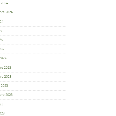
 2024
bre 2024
024
24
24
024
 2024
re 2023
re 2023
 2023
bre 2023
023
2023