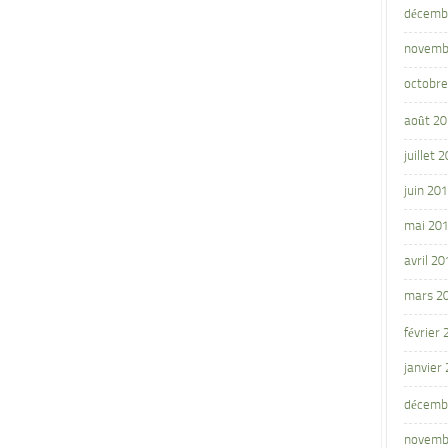
décemb
novemb
octobre
août 2
juillet 
juin 20
mai 20
avril 20
mars 2
février
janvier
décemb
novemb