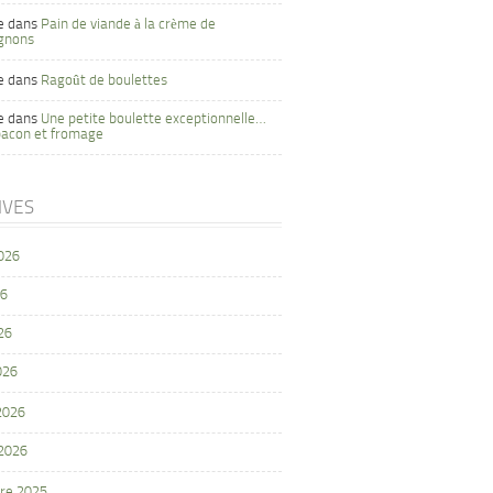
e
dans
Pain de viande à la crème de
gnons
e
dans
Ragoût de boulettes
e
dans
Une petite boulette exceptionnelle…
bacon et fromage
IVES
2026
26
26
026
 2026
 2026
re 2025