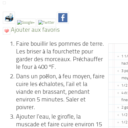
Ajouter aux favoris
Faire bouillir les pommes de terre.
Les briser à la fourchette pour
1 1/
garder des morceaux. Préchauffer
hac
le four à 400 °F.
3 p
Dans un poêlon, à feu moyen, faire
moy
cuire les échalotes, l’ail et la
1/2
viande en brassant, pendant
4 é
environ 5 minutes. Saler et
fin
poivrer.
2 go
1/2 
Ajouter l’eau, le girofle, la
1/2
muscade et faire cuire environ 15