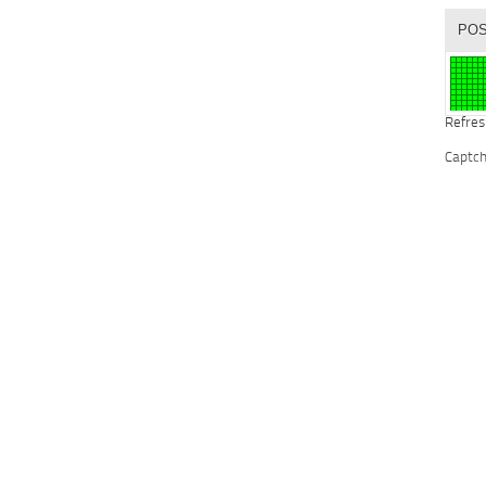
Refres
Captc