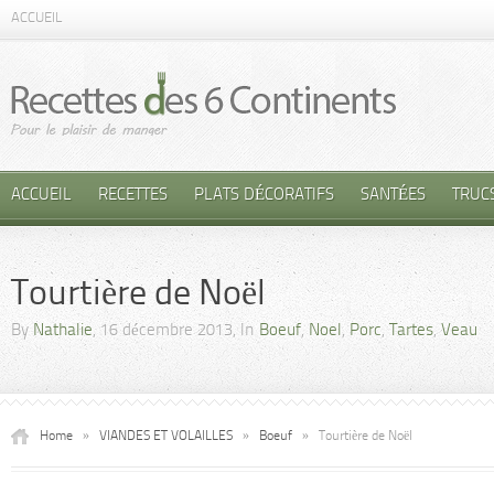
ACCUEIL
ACCUEIL
RECETTES
PLATS DÉCORATIFS
SANTÉES
TRUC
Tourtière de Noël
By
Nathalie
, 16 décembre 2013, In
Boeuf
,
Noel
,
Porc
,
Tartes
,
Veau
Home
»
VIANDES ET VOLAILLES
»
Boeuf
»
Tourtière de Noël