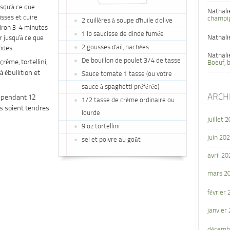
squ’à ce que
Nathali
sses et cuire
champi
2 cuillères à soupe d'huile d'olive
nviron 3-4 minutes
1 lb saucisse de dinde fumée
Nathali
r jusqu’à ce que
2 gousses d'ail, hachées
ndes.
Nathali
De bouillon de poulet 3/4 de tasse
crème, tortellini,
Boeuf, 
à ébullition et
Sauce tomate 1 tasse (ou votre
sauce à spaghetti préférée)
ARCH
x pendant 12
1/2 tasse de crème ordinaire ou
is soient tendres
lourde
juillet 
9 oz tortellini
juin 20
sel et poivre au goût
avril 20
mars 2
février
janvier
décemb