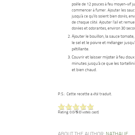
poêle de 12 pouces à feu moyen-vif ju
commencer à fumer. Ajouter les sauci
jusqu’à ce qu’ils soient bien dorés, e
de chaque côté. Ajouter l’ail et remue
dorées et odorantes, environ 30 seco
Ajouter le bouillon, la sauce tomate, 
le sel et le poivre et mélanger jusqu’
pétillante.
Couvrir et laisser mijoter à feu dou
minutes jusqu’à ce que les tortellin
et bien chaud.
P.S.: Cette recette a été traduit.
Rating: 0.0/
5
(0 votes cast)
ABOUT THE AUTHOR:
NATHALIE