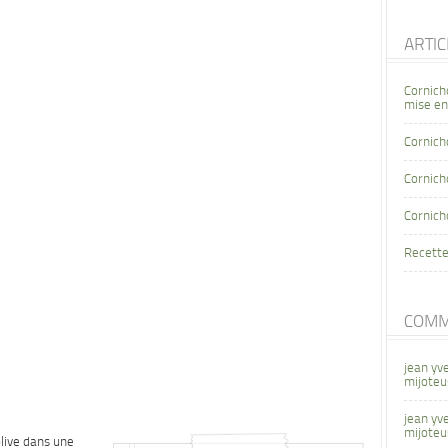
ARTI
Cornich
mise en
Cornich
Cornicho
Cornich
Recette
COMM
jean yv
mijoteu
jean yv
mijoteu
olive dans une