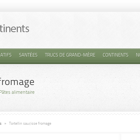
ATIFS
SANTÉES
TRUCS DE GRAND-MÈRE
CONTINENTS
N
 fromage
Pâtes alimentaire
s
»
Tortellin saucisse fromage