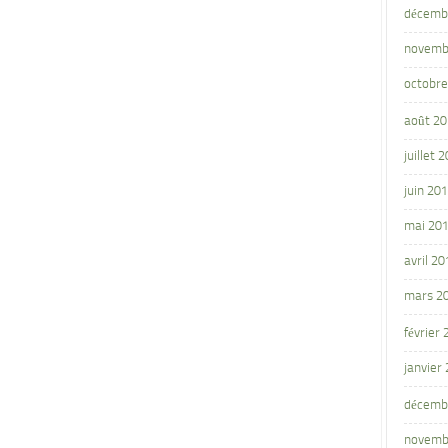
décemb
novemb
octobre
août 2
juillet 
juin 20
mai 20
avril 20
mars 2
février
janvier
décemb
novemb