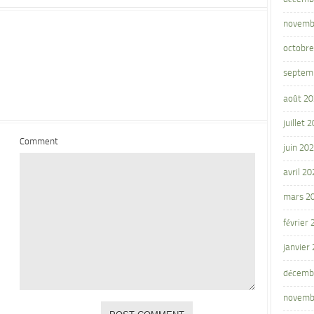
novemb
octobre
septem
août 2
juillet 
Comment
juin 20
avril 20
mars 2
février
janvier
décemb
novemb