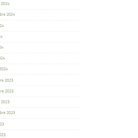
 2024
bre 2024
024
24
24
024
 2024
re 2023
re 2023
 2023
bre 2023
023
2023