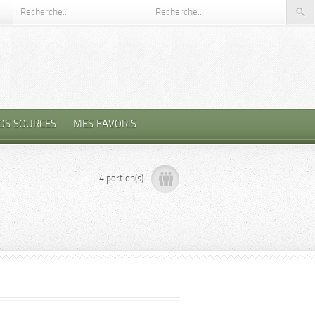
OS SOURCES
MES FAVORIS
4 portion(s)